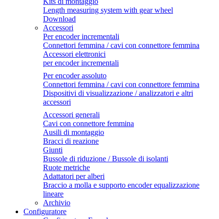
Kits di montaggio
Length measuring system with gear wheel
Download
Accessori
Per encoder incrementali
Connettori femmina / cavi con connettore femmina
Accessori elettronici
per encoder incrementali
Per encoder assoluto
Connettori femmina / cavi con connettore femmina
Dispositivi di visualizzazione / analizzatori e altri
accessori
Accessori generali
Cavi con connettore femmina
Ausili di montaggio
Bracci di reazione
Giunti
Bussole di riduzione / Bussole di isolanti
Ruote metriche
Adattatori per alberi
Braccio a molla e supporto encoder equalizzazione
lineare
Archivio
Configuratore