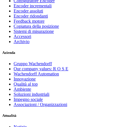
Configuratore Encoder
Encoder incrementali
Encoder assoluti
Encoder ridondanti
Feedback motore
Copiatura della posizione
Sistemi di misurazione
Accessori
Archivio
Azienda
Gruppo Wachendorff
Our company values: R O S E
Wachendorff Automation
Innovazione
Qualità al top
Ambiente
Soluzioni industriali
Impegno sociale
Associazioni / Organizzazioni
Attualità
Notizie