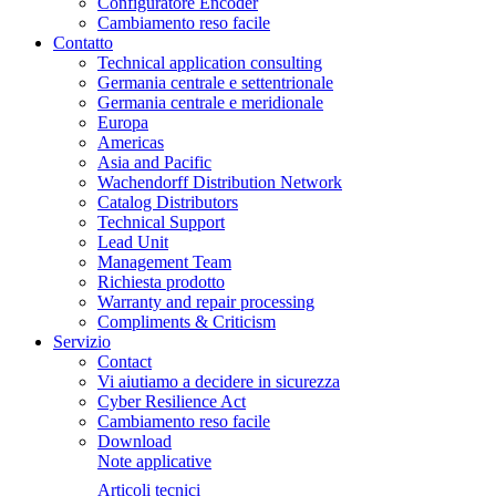
Configuratore Encoder
Cambiamento reso facile
Contatto
Technical application consulting
Germania centrale e settentrionale
Germania centrale e meridionale
Europa
Americas
Asia and Pacific
Wachendorff Distribution Network
Catalog Distributors
Technical Support
Lead Unit
Management Team
Richiesta prodotto
Warranty and repair processing
Compliments & Criticism
Servizio
Contact
Vi aiutiamo a decidere in sicurezza
Cyber Resilience Act
Cambiamento reso facile
Download
Note applicative
Articoli tecnici