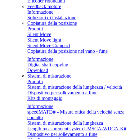
Encoder ridondanti
Feedback motore
Informazione
Soluzioni di installazione
Copiatura della posizione
Prodotti
Silent Move
Silent Move light
Silent Move Compact
Copiatura della posizione nel vano - fune
Informazione
Digital shaft copying
Download
Sistemi di misurazione
Prodotti
Sistemi di misurazione della lunghezza / velocità
Dispositivo per sollevamento a fune
Kits di montaggio
Informazione
speedMATE® - Misura ottica della velocità senza
contatto
Sistemi di misurazione della lunghezza
Length measurement system LMSCA-WDGN Kit
Dispositivo per sollevamento a fune