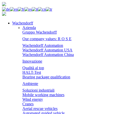
Wachendorff
Azienda
Gruppo Wachendorff
Our company values: R O S E
Wachendorff Automation
Wachendorff Automation USA
Wachendorff Automation China
Innovazione
Qualità al top
HALT-Test
Bearing package qualification
Ambiente
Soluzioni industriali
Mobile working machines
Wind energy
Cranes
Aerial rescue vehicles
Automated guided vehicle