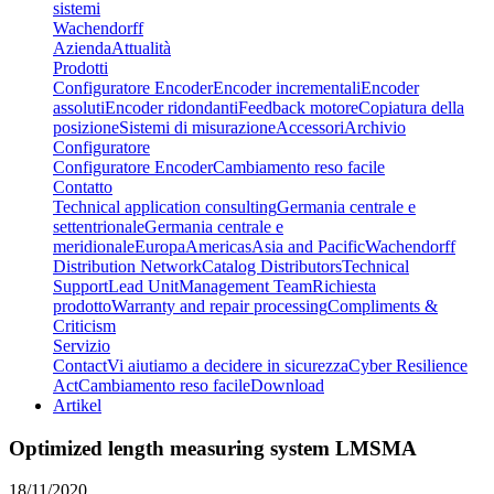
sistemi
Wachendorff
Azienda
Attualità
Prodotti
Configuratore Encoder
Encoder incrementali
Encoder
assoluti
Encoder ridondanti
Feedback motore
Copiatura della
posizione
Sistemi di misurazione
Accessori
Archivio
Configuratore
Configuratore Encoder
Cambiamento reso facile
Contatto
Technical application consulting
Germania centrale e
settentrionale
Germania centrale e
meridionale
Europa
Americas
Asia and Pacific
Wachendorff
Distribution Network
Catalog Distributors
Technical
Support
Lead Unit
Management Team
Richiesta
prodotto
Warranty and repair processing
Compliments &
Criticism
Servizio
Contact
Vi aiutiamo a decidere in sicurezza
Cyber Resilience
Act
Cambiamento reso facile
Download
Artikel
Optimized length measuring system LMSMA
18/11/2020