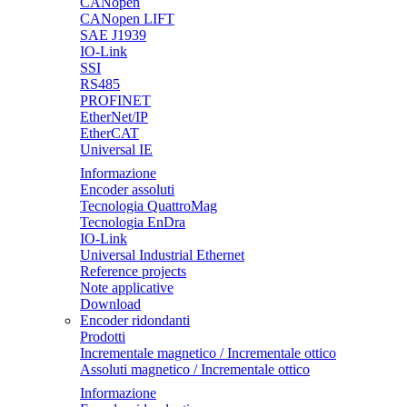
CANopen
CANopen LIFT
SAE J1939
IO-Link
SSI
RS485
PROFINET
EtherNet/IP
EtherCAT
Universal IE
Informazione
Encoder assoluti
Tecnologia QuattroMag
Tecnologia EnDra
IO-Link
Universal Industrial Ethernet
Reference projects
Note applicative
Download
Encoder ridondanti
Prodotti
Incrementale magnetico / Incrementale ottico
Assoluti magnetico / Incrementale ottico
Informazione