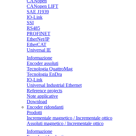
CANopen
CANopen LIFT
SAE J1939
IO-Link
SSI
RS485
PROFINET
EtherNet/IP
EtherCAT
Universal IE
Informazione
Encoder assoluti
Tecnologia QuattroMag
Tecnologia EnDra
IO-Link
Universal Industrial Ethernet
Reference projects
Note applicative
Download
Encoder ridondanti
Prodotti
Incrementale magnetico / Incrementale ottico
Assoluti magnetico / Incrementale ottico
Informazione