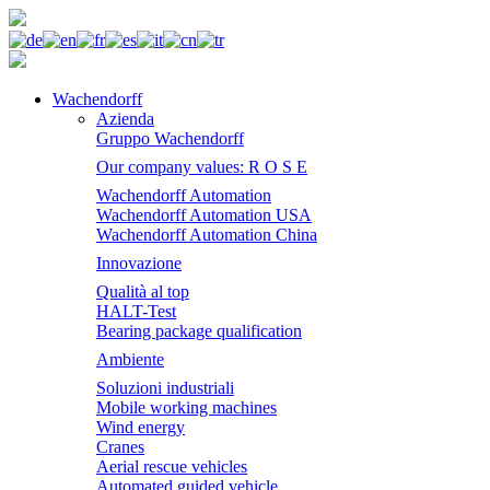
Wachendorff
Azienda
Gruppo Wachendorff
Our company values: R O S E
Wachendorff Automation
Wachendorff Automation USA
Wachendorff Automation China
Innovazione
Qualità al top
HALT-Test
Bearing package qualification
Ambiente
Soluzioni industriali
Mobile working machines
Wind energy
Cranes
Aerial rescue vehicles
Automated guided vehicle