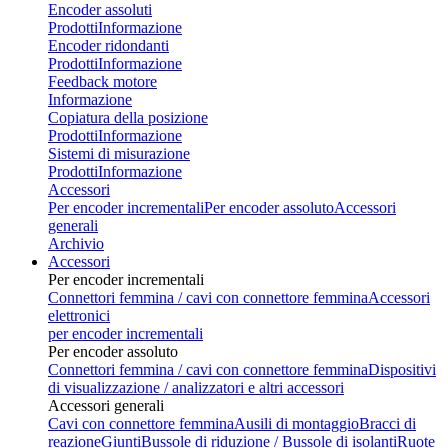
Encoder assoluti
Prodotti
Informazione
Encoder ridondanti
Prodotti
Informazione
Feedback motore
Informazione
Copiatura della posizione
Prodotti
Informazione
Sistemi di misurazione
Prodotti
Informazione
Accessori
Per encoder incrementali
Per encoder assoluto
Accessori
generali
Archivio
Accessori
Per encoder incrementali
Connettori femmina / cavi con connettore femmina
Accessori
elettronici
per encoder incrementali
Per encoder assoluto
Connettori femmina / cavi con connettore femmina
Dispositivi
di visualizzazione / analizzatori e altri accessori
Accessori generali
Cavi con connettore femmina
Ausili di montaggio
Bracci di
reazione
Giunti
Bussole di riduzione / Bussole di isolanti
Ruote