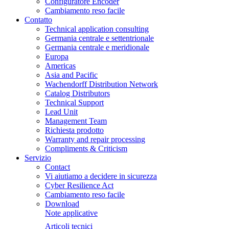
Configuratore Encoder
Cambiamento reso facile
Contatto
Technical application consulting
Germania centrale e settentrionale
Germania centrale e meridionale
Europa
Americas
Asia and Pacific
Wachendorff Distribution Network
Catalog Distributors
Technical Support
Lead Unit
Management Team
Richiesta prodotto
Warranty and repair processing
Compliments & Criticism
Servizio
Contact
Vi aiutiamo a decidere in sicurezza
Cyber Resilience Act
Cambiamento reso facile
Download
Note applicative
Articoli tecnici