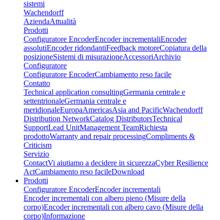
sistemi
Wachendorff
Azienda
Attualità
Prodotti
Configuratore Encoder
Encoder incrementali
Encoder
assoluti
Encoder ridondanti
Feedback motore
Copiatura della
posizione
Sistemi di misurazione
Accessori
Archivio
Configuratore
Configuratore Encoder
Cambiamento reso facile
Contatto
Technical application consulting
Germania centrale e
settentrionale
Germania centrale e
meridionale
Europa
Americas
Asia and Pacific
Wachendorff
Distribution Network
Catalog Distributors
Technical
Support
Lead Unit
Management Team
Richiesta
prodotto
Warranty and repair processing
Compliments &
Criticism
Servizio
Contact
Vi aiutiamo a decidere in sicurezza
Cyber Resilience
Act
Cambiamento reso facile
Download
Prodotti
Configuratore Encoder
Encoder incrementali
Encoder incrementali con albero pieno (Misure della
corpo)
Encoder incrementali con albero cavo (Misure della
corpo)
Informazione