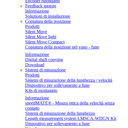
Encoder ridondanti
Feedback motore
Informazione
Soluzioni di installazione
Copiatura della posizione
Prodotti
Silent Move
Silent Move light
Silent Move Compact
Copiatura della posizione nel vano - fune
Informazione
Digital shaft copying
Download
Sistemi di misurazione
Prodotti
Sistemi di misurazione della lunghezza / velocità
Dispositivo per sollevamento a fune
Kits di montaggio
Informazione
speedMATE® - Misura ottica della velocità senza
contatto
Sistemi di misurazione della lunghezza
Length measurement system LMSCA-WDGN Kit
Dispositivo per sollevamento a fune