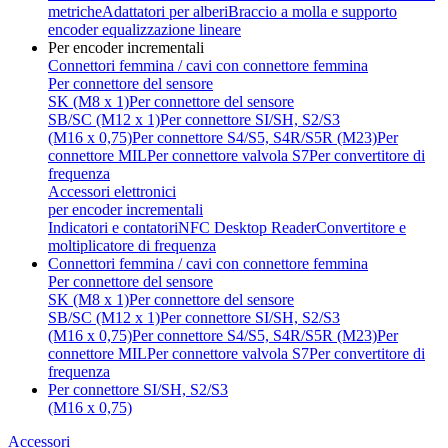
metriche
Adattatori per alberi
Braccio a molla e supporto
encoder equalizzazione lineare
Per encoder incrementali
Connettori femmina / cavi con connettore femmina
Per connettore del sensore
SK (M8 x 1)
Per connettore del sensore
SB/SC (M12 x 1)
Per connettore SI/SH, S2/S3
(M16 x 0,75)
Per connettore S4/S5, S4R/S5R (M23)
Per
connettore MIL
Per connettore valvola S7
Per convertitore di
frequenza
Accessori elettronici
per encoder incrementali
Indicatori e contatori
NFC Desktop Reader
Convertitore e
moltiplicatore di frequenza
Connettori femmina / cavi con connettore femmina
Per connettore del sensore
SK (M8 x 1)
Per connettore del sensore
SB/SC (M12 x 1)
Per connettore SI/SH, S2/S3
(M16 x 0,75)
Per connettore S4/S5, S4R/S5R (M23)
Per
connettore MIL
Per connettore valvola S7
Per convertitore di
frequenza
Per connettore SI/SH, S2/S3
(M16 x 0,75)
Accessori