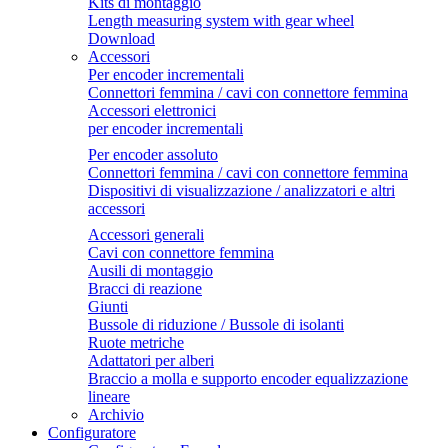
Kits di montaggio
Length measuring system with gear wheel
Download
Accessori
Per encoder incrementali
Connettori femmina / cavi con connettore femmina
Accessori elettronici
per encoder incrementali
Per encoder assoluto
Connettori femmina / cavi con connettore femmina
Dispositivi di visualizzazione / analizzatori e altri
accessori
Accessori generali
Cavi con connettore femmina
Ausili di montaggio
Bracci di reazione
Giunti
Bussole di riduzione / Bussole di isolanti
Ruote metriche
Adattatori per alberi
Braccio a molla e supporto encoder equalizzazione
lineare
Archivio
Configuratore