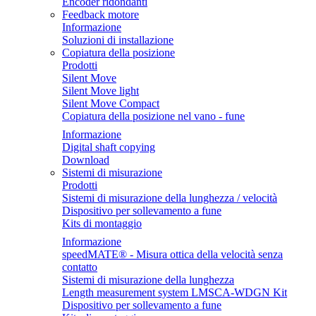
Encoder ridondanti
Feedback motore
Informazione
Soluzioni di installazione
Copiatura della posizione
Prodotti
Silent Move
Silent Move light
Silent Move Compact
Copiatura della posizione nel vano - fune
Informazione
Digital shaft copying
Download
Sistemi di misurazione
Prodotti
Sistemi di misurazione della lunghezza / velocità
Dispositivo per sollevamento a fune
Kits di montaggio
Informazione
speedMATE® - Misura ottica della velocità senza
contatto
Sistemi di misurazione della lunghezza
Length measurement system LMSCA-WDGN Kit
Dispositivo per sollevamento a fune