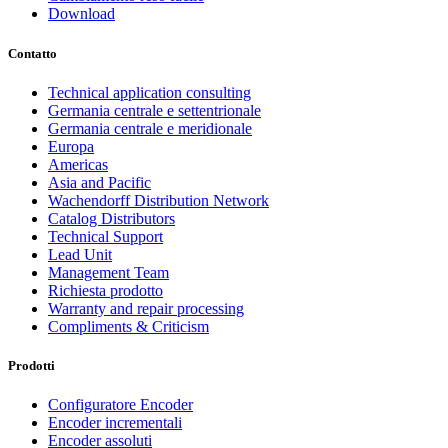
Download
Contatto
Technical application consulting
Germania centrale e settentrionale
Germania centrale e meridionale
Europa
Americas
Asia and Pacific
Wachendorff Distribution Network
Catalog Distributors
Technical Support
Lead Unit
Management Team
Richiesta prodotto
Warranty and repair processing
Compliments & Criticism
Prodotti
Configuratore Encoder
Encoder incrementali
Encoder assoluti