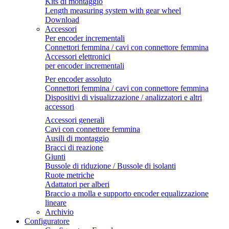
Kits di montaggio
Length measuring system with gear wheel
Download
Accessori
Per encoder incrementali
Connettori femmina / cavi con connettore femmina
Accessori elettronici
per encoder incrementali
Per encoder assoluto
Connettori femmina / cavi con connettore femmina
Dispositivi di visualizzazione / analizzatori e altri
accessori
Accessori generali
Cavi con connettore femmina
Ausili di montaggio
Bracci di reazione
Giunti
Bussole di riduzione / Bussole di isolanti
Ruote metriche
Adattatori per alberi
Braccio a molla e supporto encoder equalizzazione
lineare
Archivio
Configuratore