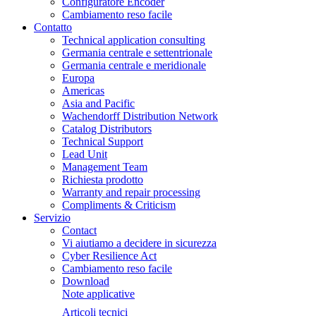
Configuratore Encoder
Cambiamento reso facile
Contatto
Technical application consulting
Germania centrale e settentrionale
Germania centrale e meridionale
Europa
Americas
Asia and Pacific
Wachendorff Distribution Network
Catalog Distributors
Technical Support
Lead Unit
Management Team
Richiesta prodotto
Warranty and repair processing
Compliments & Criticism
Servizio
Contact
Vi aiutiamo a decidere in sicurezza
Cyber Resilience Act
Cambiamento reso facile
Download
Note applicative
Articoli tecnici