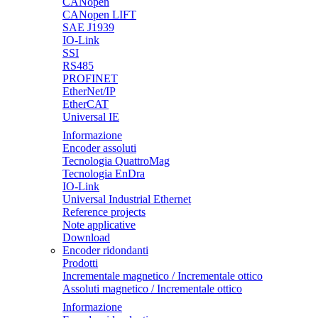
CANopen
CANopen LIFT
SAE J1939
IO-Link
SSI
RS485
PROFINET
EtherNet/IP
EtherCAT
Universal IE
Informazione
Encoder assoluti
Tecnologia QuattroMag
Tecnologia EnDra
IO-Link
Universal Industrial Ethernet
Reference projects
Note applicative
Download
Encoder ridondanti
Prodotti
Incrementale magnetico / Incrementale ottico
Assoluti magnetico / Incrementale ottico
Informazione