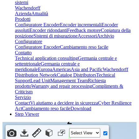
sistemi
Wachendorff
Azienda
Attualità
Prodotti
Configuratore Encoder
Encoder incrementali
Encoder
assoluti
Encoder ridondanti
Feedback motore
Copiatura della
posizione
Sistemi di misurazione
Accessori
Archivio
Configuratore
Configuratore Encoder
Cambiamento reso facile
Contatto
Technical application consulting
Germania centrale e
settentrionale
Germania centrale e
meridionale
Europa
Americas
Asia and Pacific
Wachendorff
Distribution Network
Catalog Distributors
Technical
Support
Lead Unit
Management Team
Richiesta
prodotto
Warranty and repair processing
Compliments &
Criticism
Servizio
Contact
Vi aiutiamo a decidere in sicurezza
Cyber Resilience
Act
Cambiamento reso facile
Download
Step Viewer