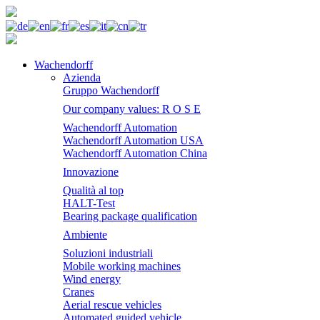
Wachendorff
Azienda
Gruppo Wachendorff
Our company values: R O S E
Wachendorff Automation
Wachendorff Automation USA
Wachendorff Automation China
Innovazione
Qualità al top
HALT-Test
Bearing package qualification
Ambiente
Soluzioni industriali
Mobile working machines
Wind energy
Cranes
Aerial rescue vehicles
Automated guided vehicle