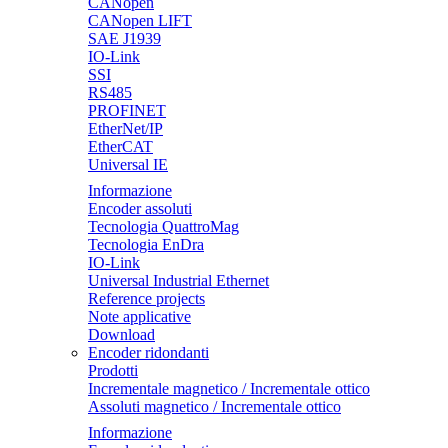
CANopen
CANopen LIFT
SAE J1939
IO-Link
SSI
RS485
PROFINET
EtherNet/IP
EtherCAT
Universal IE
Informazione
Encoder assoluti
Tecnologia QuattroMag
Tecnologia EnDra
IO-Link
Universal Industrial Ethernet
Reference projects
Note applicative
Download
Encoder ridondanti
Prodotti
Incrementale magnetico / Incrementale ottico
Assoluti magnetico / Incrementale ottico
Informazione