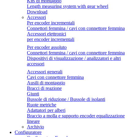
Kits di montaggio
Length measuring system with gear wheel
Download
Accessori
Per encoder incrementali
Connettori femmina / cavi con connettore femmina
Accessori elettronici
per encoder incrementali
Per encoder assoluto
Connettori femmina / cavi con connettore femmina
Dispositivi di visualizzazione / analizzatori e altri
accessori
Accessori generali
Cavi con connettore femmina
Ausili di montaggio
Bracci di reazione
Giunti
Bussole di riduzione / Bussole di isolanti
Ruote metriche
Adattatori per alberi
Braccio a molla e supporto encoder equalizzazione
lineare
Archivio
Configuratore