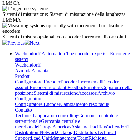
LMSCA
Sistemi di misurazione:
Sistemi di misurazione della lunghezza
LMSMA
Sistemi di misura
opzionali con encoder incrementali o assoluti
Previous
Next
Wachendorff Automation The encoder experts : Encoder e
sistemi
Wachendorff
Azienda
Attualità
Prodotti
Configuratore Encoder
Encoder incrementali
Encoder
assoluti
Encoder ridondanti
Feedback motore
Copiatura della
posizione
Sistemi di misurazione
Accessori
Archivio
Configuratore
Configuratore Encoder
Cambiamento reso facile
Contatto
Technical application consulting
Germania centrale e
settentrionale
Germania centrale e
meridionale
Europa
Americas
Asia and Pacific
Wachendorff
Distribution Network
Catalog Distributors
Technical
Support
Lead Unit
Management Team
Richiesta