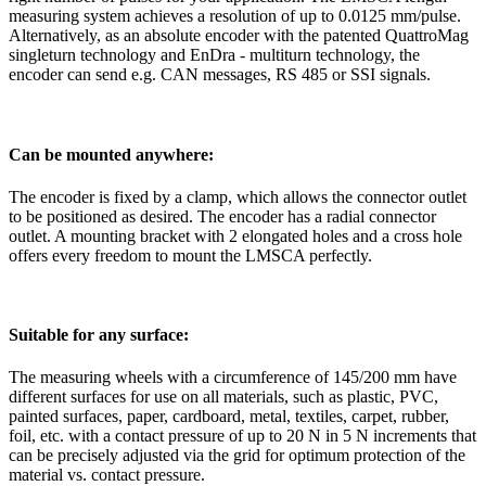
measuring system achieves a resolution of up to 0.0125 mm/pulse.
Alternatively, as an absolute encoder with the patented QuattroMag
singleturn technology and EnDra - multiturn technology, the
encoder can send e.g. CAN messages, RS 485 or SSI signals.
Can be mounted anywhere:
The encoder is fixed by a clamp, which allows the connector outlet
to be positioned as desired. The encoder has a radial connector
outlet. A mounting bracket with 2 elongated holes and a cross hole
offers every freedom to mount the LMSCA perfectly.
Suitable for any surface:
The measuring wheels with a circumference of 145/200 mm have
different surfaces for use on all materials, such as plastic, PVC,
painted surfaces, paper, cardboard, metal, textiles, carpet, rubber,
foil, etc. with a contact pressure of up to 20 N in 5 N increments that
can be precisely adjusted via the grid for optimum protection of the
material vs. contact pressure.