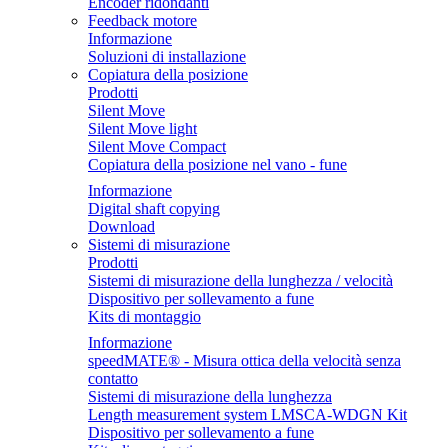
Encoder ridondanti
Feedback motore
Informazione
Soluzioni di installazione
Copiatura della posizione
Prodotti
Silent Move
Silent Move light
Silent Move Compact
Copiatura della posizione nel vano - fune
Informazione
Digital shaft copying
Download
Sistemi di misurazione
Prodotti
Sistemi di misurazione della lunghezza / velocità
Dispositivo per sollevamento a fune
Kits di montaggio
Informazione
speedMATE® - Misura ottica della velocità senza
contatto
Sistemi di misurazione della lunghezza
Length measurement system LMSCA-WDGN Kit
Dispositivo per sollevamento a fune