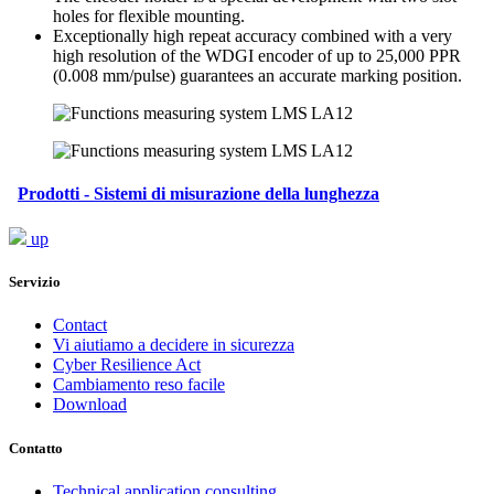
holes for flexible mounting.
Exceptionally high repeat accuracy combined with a very
high resolution of the WDGI encoder of up to 25,000 PPR
(0.008 mm/pulse) guarantees an accurate marking position.
Prodotti - Sistemi di misurazione della lunghezza
up
Servizio
Contact
Vi aiutiamo a decidere in sicurezza
Cyber Resilience Act
Cambiamento reso facile
Download
Contatto
Technical application consulting