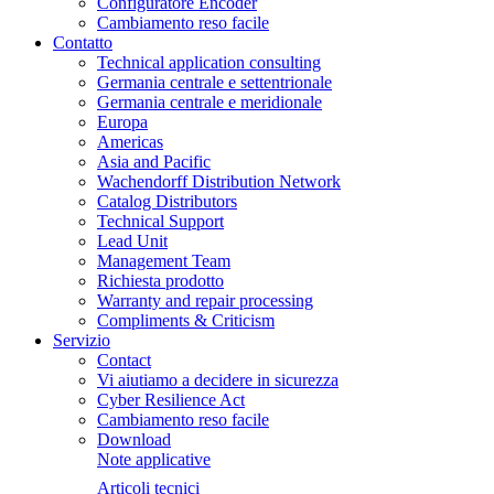
Configuratore Encoder
Cambiamento reso facile
Contatto
Technical application consulting
Germania centrale e settentrionale
Germania centrale e meridionale
Europa
Americas
Asia and Pacific
Wachendorff Distribution Network
Catalog Distributors
Technical Support
Lead Unit
Management Team
Richiesta prodotto
Warranty and repair processing
Compliments & Criticism
Servizio
Contact
Vi aiutiamo a decidere in sicurezza
Cyber Resilience Act
Cambiamento reso facile
Download
Note applicative
Articoli tecnici