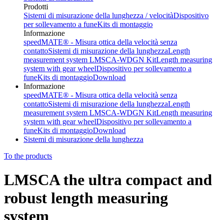
Prodotti
Sistemi di misurazione della lunghezza / velocità
Dispositivo
per sollevamento a fune
Kits di montaggio
Informazione
speedMATE® - Misura ottica della velocità senza
contatto
Sistemi di misurazione della lunghezza
Length
measurement system LMSCA-WDGN Kit
Length measuring
system with gear wheel
Dispositivo per sollevamento a
fune
Kits di montaggio
Download
Informazione
speedMATE® - Misura ottica della velocità senza
contatto
Sistemi di misurazione della lunghezza
Length
measurement system LMSCA-WDGN Kit
Length measuring
system with gear wheel
Dispositivo per sollevamento a
fune
Kits di montaggio
Download
Sistemi di misurazione della lunghezza
To the products
LMSCA the ultra compact and
robust length measuring
system