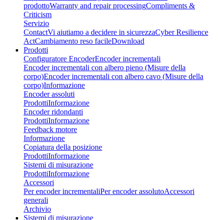
prodotto
Warranty and repair processing
Compliments &
Criticism
Servizio
Contact
Vi aiutiamo a decidere in sicurezza
Cyber Resilience
Act
Cambiamento reso facile
Download
Prodotti
Configuratore Encoder
Encoder incrementali
Encoder incrementali con albero pieno (Misure della
corpo)
Encoder incrementali con albero cavo (Misure della
corpo)
Informazione
Encoder assoluti
Prodotti
Informazione
Encoder ridondanti
Prodotti
Informazione
Feedback motore
Informazione
Copiatura della posizione
Prodotti
Informazione
Sistemi di misurazione
Prodotti
Informazione
Accessori
Per encoder incrementali
Per encoder assoluto
Accessori
generali
Archivio
Sistemi di misurazione