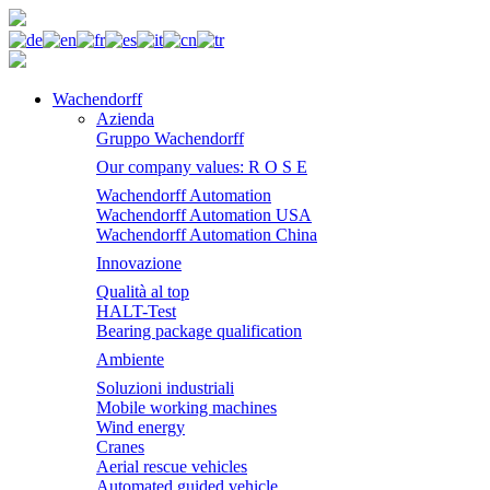
Wachendorff
Azienda
Gruppo Wachendorff
Our company values: R O S E
Wachendorff Automation
Wachendorff Automation USA
Wachendorff Automation China
Innovazione
Qualità al top
HALT-Test
Bearing package qualification
Ambiente
Soluzioni industriali
Mobile working machines
Wind energy
Cranes
Aerial rescue vehicles
Automated guided vehicle