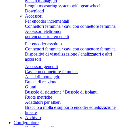
Kits di montaggio
Length measuring system with gear wheel
Download
Accessori
Per encoder incrementali
Connettori femmina / cavi con connettore femmina
Accessori elettronici
per encoder incrementali
Per encoder assoluto
Connettori femmina / cavi con connettore femmina
Dispositivi di visualizzazione / analizzatori e altri
accessori
Accessori generali
Cavi con connettore femmina
Ausili di montaggio
Bracci di reazione
Giunti
Bussole di riduzione / Bussole di isolanti
Ruote metriche
Adattatori per alberi
Braccio a molla e supporto encoder equalizzazione
lineare
Archivio
Configuratore