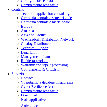
Configuratore Encoder
Cambiamento reso facile
Contatto
Technical application consulting
Germania centrale e settentrionale
Germania centrale e meridionale
Europa
Americas
Asia and Pacific
Wachendorff Distribution Network
Catalog Distributors
Technical Support
Lead Unit
Management Team
Richiesta prodotto
Warranty and repair processing
Compliments & Criticism
Servizio
Contact
Vi aiutiamo a decidere in sicurezza
Cyber Resilience Act
Cambiamento reso facile
Download
Note applicative
Articoli tecnici