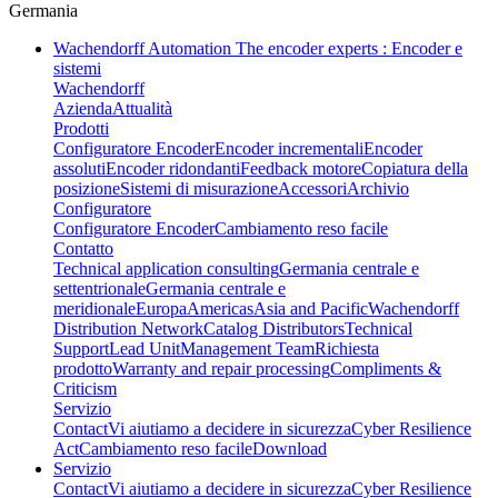
Germania
Wachendorff Automation The encoder experts : Encoder e
sistemi
Wachendorff
Azienda
Attualità
Prodotti
Configuratore Encoder
Encoder incrementali
Encoder
assoluti
Encoder ridondanti
Feedback motore
Copiatura della
posizione
Sistemi di misurazione
Accessori
Archivio
Configuratore
Configuratore Encoder
Cambiamento reso facile
Contatto
Technical application consulting
Germania centrale e
settentrionale
Germania centrale e
meridionale
Europa
Americas
Asia and Pacific
Wachendorff
Distribution Network
Catalog Distributors
Technical
Support
Lead Unit
Management Team
Richiesta
prodotto
Warranty and repair processing
Compliments &
Criticism
Servizio
Contact
Vi aiutiamo a decidere in sicurezza
Cyber Resilience
Act
Cambiamento reso facile
Download
Servizio
Contact
Vi aiutiamo a decidere in sicurezza
Cyber Resilience