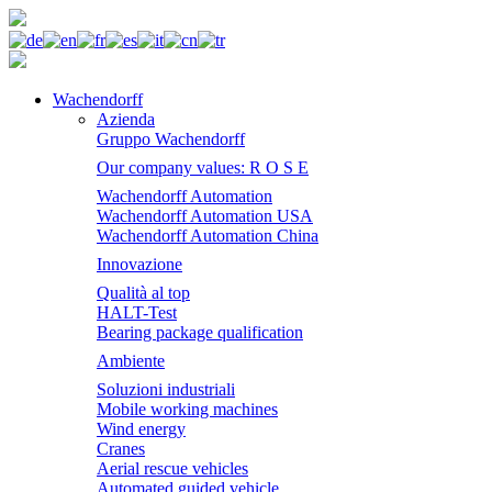
Wachendorff
Azienda
Gruppo Wachendorff
Our company values: R O S E
Wachendorff Automation
Wachendorff Automation USA
Wachendorff Automation China
Innovazione
Qualità al top
HALT-Test
Bearing package qualification
Ambiente
Soluzioni industriali
Mobile working machines
Wind energy
Cranes
Aerial rescue vehicles
Automated guided vehicle