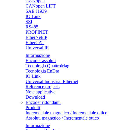
CANopen
CANopen LIFT
SAE J1939
IO-Link
SSI
RS485
PROFINET
EtherNet/IP
EtherCAT
Universal IE
Informazione
Encoder assoluti
Tecnologia QuattroMag
Tecnologia EnDra
IO-Link
Universal Industrial Ethernet
Reference projects
Note applicative
Download
Encoder ridondanti
Prodotti
Incrementale magnetico / Incrementale ottico
Assoluti magnetico / Incrementale ottico
Informazione