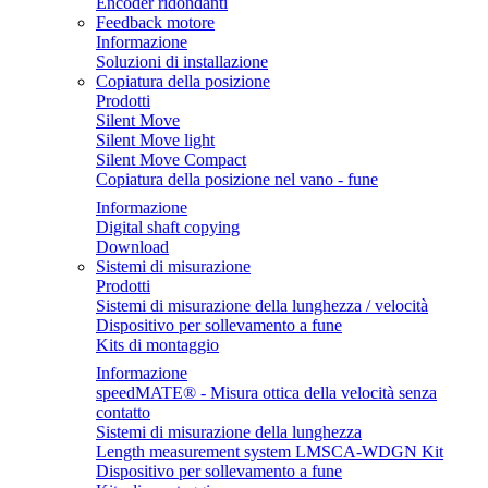
Encoder ridondanti
Feedback motore
Informazione
Soluzioni di installazione
Copiatura della posizione
Prodotti
Silent Move
Silent Move light
Silent Move Compact
Copiatura della posizione nel vano - fune
Informazione
Digital shaft copying
Download
Sistemi di misurazione
Prodotti
Sistemi di misurazione della lunghezza / velocità
Dispositivo per sollevamento a fune
Kits di montaggio
Informazione
speedMATE® - Misura ottica della velocità senza
contatto
Sistemi di misurazione della lunghezza
Length measurement system LMSCA-WDGN Kit
Dispositivo per sollevamento a fune