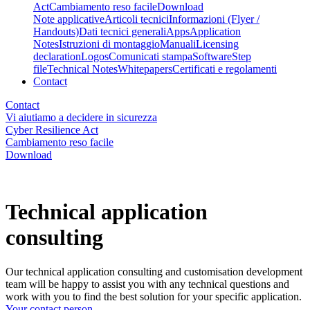
Act
Cambiamento reso facile
Download
Note applicative
Articoli tecnici
Informazioni (Flyer /
Handouts)
Dati tecnici generali
Apps
Application
Notes
Istruzioni di montaggio
Manuali
Licensing
declaration
Logos
Comunicati stampa
Software
Step
file
Technical Notes
Whitepapers
Certificati e regolamenti
Contact
Contact
Vi aiutiamo a decidere in sicurezza
Cyber Resilience Act
Cambiamento reso facile
Download
Technical application
consulting
Our technical application consulting and customisation development
team will be happy to assist you with any technical questions and
work with you to find the best solution for your specific application.
Your contact person