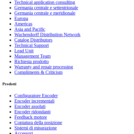
Technical application consulting
Germania centrale e settentrionale
Germania centrale e meridionale
Europa
Americas
Asia and Pacific
Wachendorff Distribution Network
Catalog Distributors
Technical Support
Lead Unit
Management Team
Richiesta prodotto
Warranty and repair processing
Compliments & Criticism
Prodotti
Configuratore Encoder
Encoder incrementali
Encoder assoluti
Encoder ridondanti
Feedback motore
Copiatura della posizione
Sistemi di misurazione
Accessori