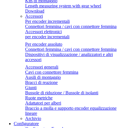
Kits di montaggio
Length measuring system with gear wheel
Download
Accessori
Per encoder incrementali
Connettori femmina / cavi con connettore femmina
Accessori elettronici
per encoder incrementali
Per encoder assoluto
Connettori femmina / cavi con connettore femmina
Dispositivi di visualizzazione / analizzatori e altri
accessori
Accessori generali
Cavi con connettore femmina
Ausili di montaggio
Bracci di reazione
Giunti
Bussole di riduzione / Bussole di isolanti
Ruote metriche
Adattatori per alberi
Braccio a molla e supporto encoder equalizzazione
lineare
Archivio
Configuratore