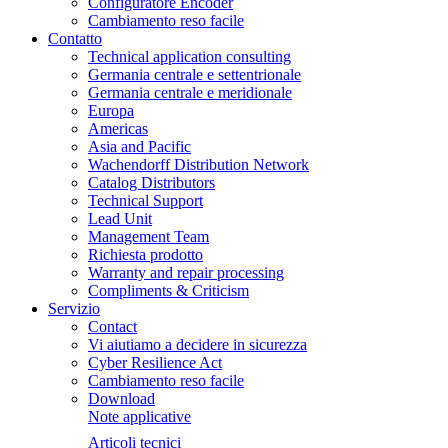
Configuratore Encoder
Cambiamento reso facile
Contatto
Technical application consulting
Germania centrale e settentrionale
Germania centrale e meridionale
Europa
Americas
Asia and Pacific
Wachendorff Distribution Network
Catalog Distributors
Technical Support
Lead Unit
Management Team
Richiesta prodotto
Warranty and repair processing
Compliments & Criticism
Servizio
Contact
Vi aiutiamo a decidere in sicurezza
Cyber Resilience Act
Cambiamento reso facile
Download
Note applicative
Articoli tecnici