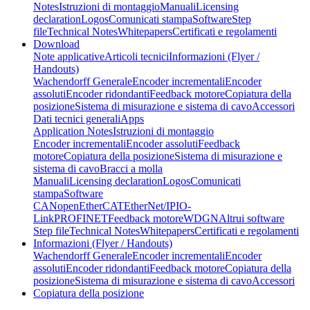
Notes
Istruzioni di montaggio
Manuali
Licensing
declaration
Logos
Comunicati stampa
Software
Step
file
Technical Notes
Whitepapers
Certificati e regolamenti
Download
Note applicative
Articoli tecnici
Informazioni (Flyer /
Handouts)
Wachendorff Generale
Encoder incrementali
Encoder
assoluti
Encoder ridondanti
Feedback motore
Copiatura della
posizione
Sistema di misurazione e sistema di cavo
Accessori
Dati tecnici generali
Apps
Application Notes
Istruzioni di montaggio
Encoder incrementali
Encoder assoluti
Feedback
motore
Copiatura della posizione
Sistema di misurazione e
sistema di cavo
Bracci a molla
Manuali
Licensing declaration
Logos
Comunicati
stampa
Software
CANopen
EtherCAT
EtherNet/IP
IO-
Link
PROFINET
Feedback motore
WDGN
Altrui software
Step file
Technical Notes
Whitepapers
Certificati e regolamenti
Informazioni (Flyer / Handouts)
Wachendorff Generale
Encoder incrementali
Encoder
assoluti
Encoder ridondanti
Feedback motore
Copiatura della
posizione
Sistema di misurazione e sistema di cavo
Accessori
Copiatura della posizione