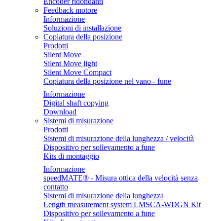
Encoder ridondanti
Feedback motore
Informazione
Soluzioni di installazione
Copiatura della posizione
Prodotti
Silent Move
Silent Move light
Silent Move Compact
Copiatura della posizione nel vano - fune
Informazione
Digital shaft copying
Download
Sistemi di misurazione
Prodotti
Sistemi di misurazione della lunghezza / velocità
Dispositivo per sollevamento a fune
Kits di montaggio
Informazione
speedMATE® - Misura ottica della velocità senza
contatto
Sistemi di misurazione della lunghezza
Length measurement system LMSCA-WDGN Kit
Dispositivo per sollevamento a fune