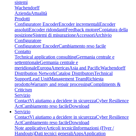
sistemi
Wachendorff
Azienda
Attualità
Prodotti
Configuratore Encoder
Encoder incrementali
Encoder
assoluti
Encoder ridondanti
Feedback motore
Copiatura della
posizione
Sistemi di misurazione
Accessori
Archivio
Configuratore
Configuratore Encoder
Cambiamento reso facile
Contatto
Technical application consulting
Germania centrale e
settentrionale
Germania centrale e
meridionale
Europa
Americas
Asia and Pacific
Wachendorff
Distribution Network
Catalog Distributors
Technical
Support
Lead Unit
Management Team
Richiesta
prodotto
Warranty and repair processing
Compliments &
Criticism
Servizio
Contact
Vi aiutiamo a decidere in sicurezza
Cyber Resilience
Act
Cambiamento reso facile
Download
Servizio
Contact
Vi aiutiamo a decidere in sicurezza
Cyber Resilience
Act
Cambiamento reso facile
Download
Note applicative
Articoli tecnici
Informazioni (Flyer /
Handouts)
Dati tecnici generali
Apps
Application