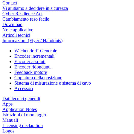
Contact
Vi aiutiamo a decidere in sicurezza
Cyber Resilience Act
Cambiamento reso facile
Download
Note applicative
Articoli tecnici
Informazioni (Flyer / Handouts)
Wachendorff Generale
Encoder incrementali
Encoder assoluti
Encoder ridondanti
Feedback motore
Copiatura della posizione
Sistema di misurazione e sistema di cavo
Accessori
Dati tecnici generali
Apps
Application Notes
Istruzioni di montaggio
Manuali
Licensing declaration
Logos