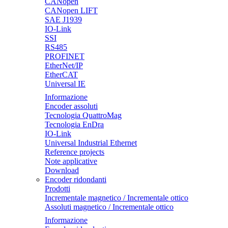
CANopen
CANopen LIFT
SAE J1939
IO-Link
SSI
RS485
PROFINET
EtherNet/IP
EtherCAT
Universal IE
Informazione
Encoder assoluti
Tecnologia QuattroMag
Tecnologia EnDra
IO-Link
Universal Industrial Ethernet
Reference projects
Note applicative
Download
Encoder ridondanti
Prodotti
Incrementale magnetico / Incrementale ottico
Assoluti magnetico / Incrementale ottico
Informazione