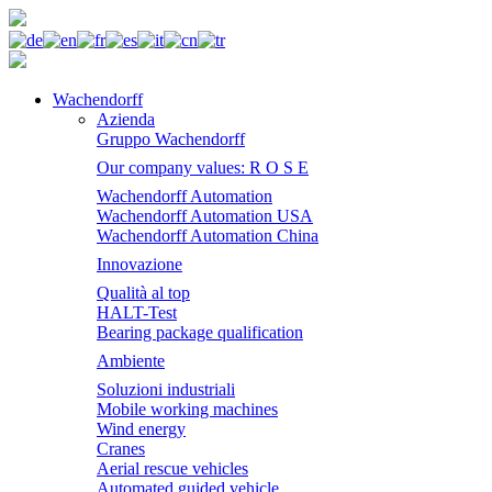
Wachendorff
Azienda
Gruppo Wachendorff
Our company values: R O S E
Wachendorff Automation
Wachendorff Automation USA
Wachendorff Automation China
Innovazione
Qualità al top
HALT-Test
Bearing package qualification
Ambiente
Soluzioni industriali
Mobile working machines
Wind energy
Cranes
Aerial rescue vehicles
Automated guided vehicle