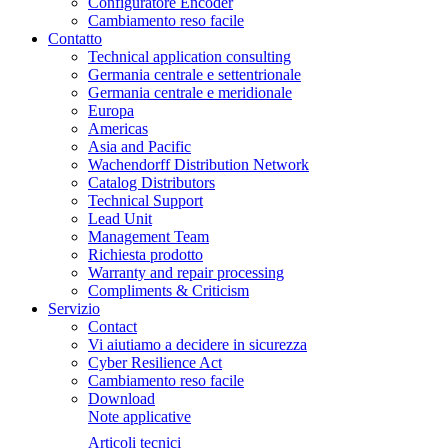
Configuratore Encoder
Cambiamento reso facile
Contatto
Technical application consulting
Germania centrale e settentrionale
Germania centrale e meridionale
Europa
Americas
Asia and Pacific
Wachendorff Distribution Network
Catalog Distributors
Technical Support
Lead Unit
Management Team
Richiesta prodotto
Warranty and repair processing
Compliments & Criticism
Servizio
Contact
Vi aiutiamo a decidere in sicurezza
Cyber Resilience Act
Cambiamento reso facile
Download
Note applicative
Articoli tecnici