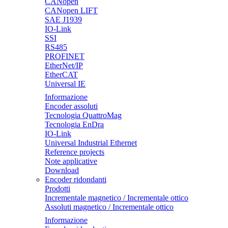
CANopen
CANopen LIFT
SAE J1939
IO-Link
SSI
RS485
PROFINET
EtherNet/IP
EtherCAT
Universal IE
Informazione
Encoder assoluti
Tecnologia QuattroMag
Tecnologia EnDra
IO-Link
Universal Industrial Ethernet
Reference projects
Note applicative
Download
Encoder ridondanti
Prodotti
Incrementale magnetico / Incrementale ottico
Assoluti magnetico / Incrementale ottico
Informazione