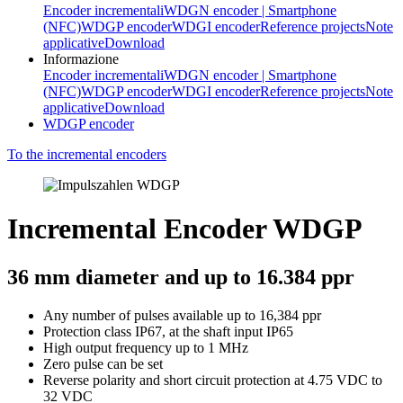
Encoder incrementali
WDGN encoder | Smartphone
(NFC)
WDGP encoder
WDGI encoder
Reference projects
Note
applicative
Download
Informazione
Encoder incrementali
WDGN encoder | Smartphone
(NFC)
WDGP encoder
WDGI encoder
Reference projects
Note
applicative
Download
WDGP encoder
To the incremental encoders
Incremental Encoder WDGP
36 mm diameter and up to 16.384 ppr
Any number of pulses available up to 16,384 ppr
Protection class IP67, at the shaft input IP65
High output frequency up to 1 MHz
Zero pulse can be set
Reverse polarity and short circuit protection at 4.75 VDC to
32 VDC