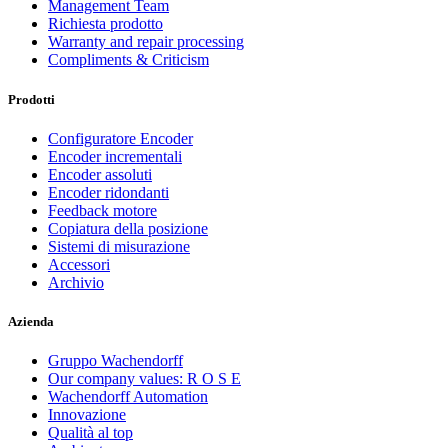
Management Team
Richiesta prodotto
Warranty and repair processing
Compliments & Criticism
Prodotti
Configuratore Encoder
Encoder incrementali
Encoder assoluti
Encoder ridondanti
Feedback motore
Copiatura della posizione
Sistemi di misurazione
Accessori
Archivio
Azienda
Gruppo Wachendorff
Our company values: R O S E
Wachendorff Automation
Innovazione
Qualità al top