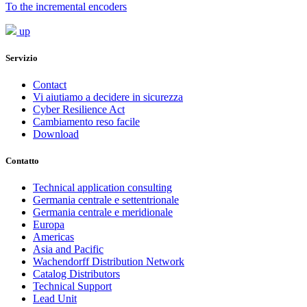
To the incremental encoders
up
Servizio
Contact
Vi aiutiamo a decidere in sicurezza
Cyber Resilience Act
Cambiamento reso facile
Download
Contatto
Technical application consulting
Germania centrale e settentrionale
Germania centrale e meridionale
Europa
Americas
Asia and Pacific
Wachendorff Distribution Network
Catalog Distributors
Technical Support
Lead Unit