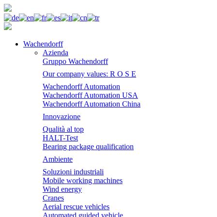
Wachendorff
Azienda
Gruppo Wachendorff
Our company values: R O S E
Wachendorff Automation
Wachendorff Automation USA
Wachendorff Automation China
Innovazione
Qualità al top
HALT-Test
Bearing package qualification
Ambiente
Soluzioni industriali
Mobile working machines
Wind energy
Cranes
Aerial rescue vehicles
Automated guided vehicle