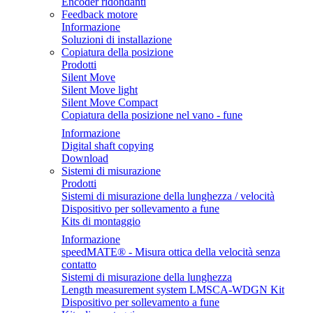
Encoder ridondanti
Feedback motore
Informazione
Soluzioni di installazione
Copiatura della posizione
Prodotti
Silent Move
Silent Move light
Silent Move Compact
Copiatura della posizione nel vano - fune
Informazione
Digital shaft copying
Download
Sistemi di misurazione
Prodotti
Sistemi di misurazione della lunghezza / velocità
Dispositivo per sollevamento a fune
Kits di montaggio
Informazione
speedMATE® - Misura ottica della velocità senza
contatto
Sistemi di misurazione della lunghezza
Length measurement system LMSCA-WDGN Kit
Dispositivo per sollevamento a fune