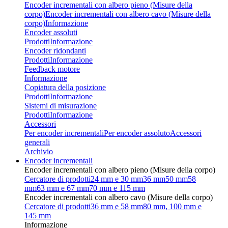
Encoder incrementali con albero pieno (Misure della
corpo)
Encoder incrementali con albero cavo (Misure della
corpo)
Informazione
Encoder assoluti
Prodotti
Informazione
Encoder ridondanti
Prodotti
Informazione
Feedback motore
Informazione
Copiatura della posizione
Prodotti
Informazione
Sistemi di misurazione
Prodotti
Informazione
Accessori
Per encoder incrementali
Per encoder assoluto
Accessori
generali
Archivio
Encoder incrementali
Encoder incrementali con albero pieno (Misure della corpo)
Cercatore di prodotti
24 mm e 30 mm
36 mm
50 mm
58
mm
63 mm e 67 mm
70 mm e 115 mm
Encoder incrementali con albero cavo (Misure della corpo)
Cercatore di prodotti
36 mm e 58 mm
80 mm, 100 mm e
145 mm
Informazione