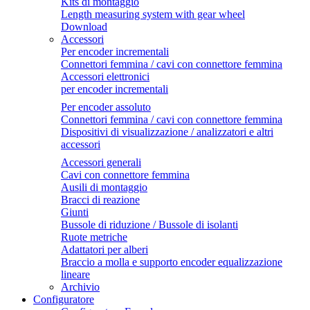
Kits di montaggio
Length measuring system with gear wheel
Download
Accessori
Per encoder incrementali
Connettori femmina / cavi con connettore femmina
Accessori elettronici
per encoder incrementali
Per encoder assoluto
Connettori femmina / cavi con connettore femmina
Dispositivi di visualizzazione / analizzatori e altri
accessori
Accessori generali
Cavi con connettore femmina
Ausili di montaggio
Bracci di reazione
Giunti
Bussole di riduzione / Bussole di isolanti
Ruote metriche
Adattatori per alberi
Braccio a molla e supporto encoder equalizzazione
lineare
Archivio
Configuratore