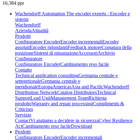
16,384 ppr
Wachendorff Automation The encoder experts : Encoder e
sistemi
Wachendorff
Azienda
Attualità
Prodotti
Configuratore Encoder
Encoder incrementali
Encoder
assoluti
Encoder ridondanti
Feedback motore
Copiatura della
posizione
Sistemi di misurazione
Accessori
Archivio
Configuratore
Configuratore Encoder
Cambiamento reso facile
Contatto
Technical application consulting
Germania centrale e
settentrionale
Germania centrale e
meridionale
Europa
Americas
Asia and Pacific
Wachendorff
Distribution Network
Catalog Distributors
Technical
Support
Lead Unit
Management Team
Richiesta
prodotto
Warranty and repair processing
Compliments &
Criticism
Servizio
Contact
Vi aiutiamo a decidere in sicurezza
Cyber Resilience
Act
Cambiamento reso facile
Download
Prodotti
Configuratore Encoder
Encoder incrementali