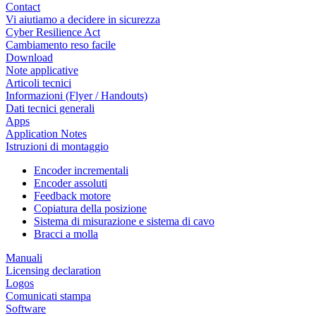
Contact
Vi aiutiamo a decidere in sicurezza
Cyber Resilience Act
Cambiamento reso facile
Download
Note applicative
Articoli tecnici
Informazioni (Flyer / Handouts)
Dati tecnici generali
Apps
Application Notes
Istruzioni di montaggio
Encoder incrementali
Encoder assoluti
Feedback motore
Copiatura della posizione
Sistema di misurazione e sistema di cavo
Bracci a molla
Manuali
Licensing declaration
Logos
Comunicati stampa
Software