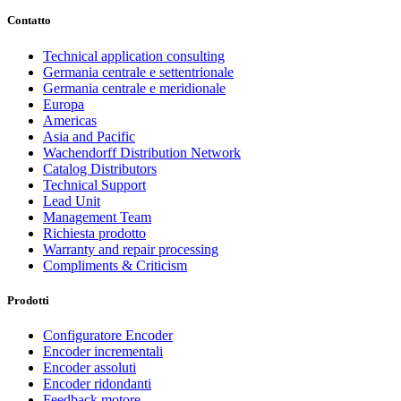
Contatto
Technical application consulting
Germania centrale e settentrionale
Germania centrale e meridionale
Europa
Americas
Asia and Pacific
Wachendorff Distribution Network
Catalog Distributors
Technical Support
Lead Unit
Management Team
Richiesta prodotto
Warranty and repair processing
Compliments & Criticism
Prodotti
Configuratore Encoder
Encoder incrementali
Encoder assoluti
Encoder ridondanti
Feedback motore