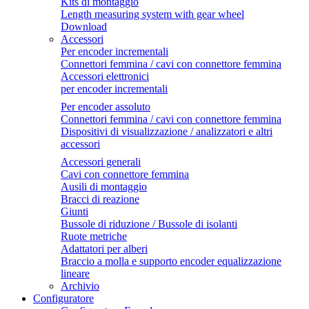
Kits di montaggio
Length measuring system with gear wheel
Download
Accessori
Per encoder incrementali
Connettori femmina / cavi con connettore femmina
Accessori elettronici
per encoder incrementali
Per encoder assoluto
Connettori femmina / cavi con connettore femmina
Dispositivi di visualizzazione / analizzatori e altri
accessori
Accessori generali
Cavi con connettore femmina
Ausili di montaggio
Bracci di reazione
Giunti
Bussole di riduzione / Bussole di isolanti
Ruote metriche
Adattatori per alberi
Braccio a molla e supporto encoder equalizzazione
lineare
Archivio
Configuratore