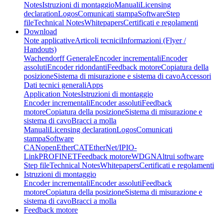
Notes
Istruzioni di montaggio
Manuali
Licensing
declaration
Logos
Comunicati stampa
Software
Step
file
Technical Notes
Whitepapers
Certificati e regolamenti
Download
Note applicative
Articoli tecnici
Informazioni (Flyer /
Handouts)
Wachendorff Generale
Encoder incrementali
Encoder
assoluti
Encoder ridondanti
Feedback motore
Copiatura della
posizione
Sistema di misurazione e sistema di cavo
Accessori
Dati tecnici generali
Apps
Application Notes
Istruzioni di montaggio
Encoder incrementali
Encoder assoluti
Feedback
motore
Copiatura della posizione
Sistema di misurazione e
sistema di cavo
Bracci a molla
Manuali
Licensing declaration
Logos
Comunicati
stampa
Software
CANopen
EtherCAT
EtherNet/IP
IO-
Link
PROFINET
Feedback motore
WDGN
Altrui software
Step file
Technical Notes
Whitepapers
Certificati e regolamenti
Istruzioni di montaggio
Encoder incrementali
Encoder assoluti
Feedback
motore
Copiatura della posizione
Sistema di misurazione e
sistema di cavo
Bracci a molla
Feedback motore