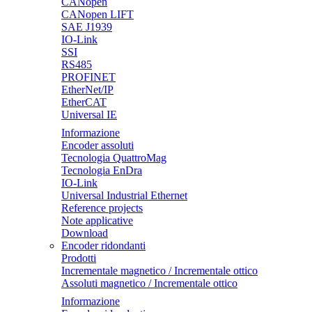
CANopen
CANopen LIFT
SAE J1939
IO-Link
SSI
RS485
PROFINET
EtherNet/IP
EtherCAT
Universal IE
Informazione
Encoder assoluti
Tecnologia QuattroMag
Tecnologia EnDra
IO-Link
Universal Industrial Ethernet
Reference projects
Note applicative
Download
Encoder ridondanti
Prodotti
Incrementale magnetico / Incrementale ottico
Assoluti magnetico / Incrementale ottico
Informazione