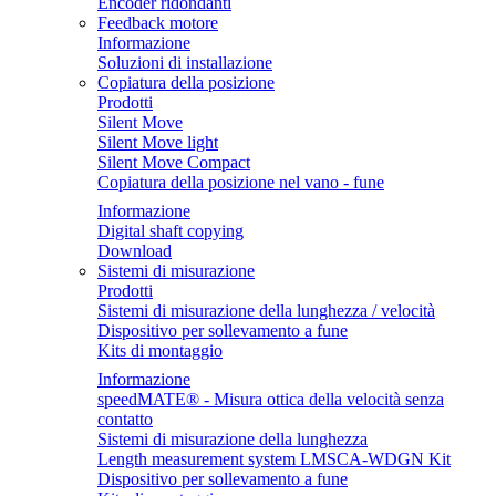
Encoder ridondanti
Feedback motore
Informazione
Soluzioni di installazione
Copiatura della posizione
Prodotti
Silent Move
Silent Move light
Silent Move Compact
Copiatura della posizione nel vano - fune
Informazione
Digital shaft copying
Download
Sistemi di misurazione
Prodotti
Sistemi di misurazione della lunghezza / velocità
Dispositivo per sollevamento a fune
Kits di montaggio
Informazione
speedMATE® - Misura ottica della velocità senza
contatto
Sistemi di misurazione della lunghezza
Length measurement system LMSCA-WDGN Kit
Dispositivo per sollevamento a fune