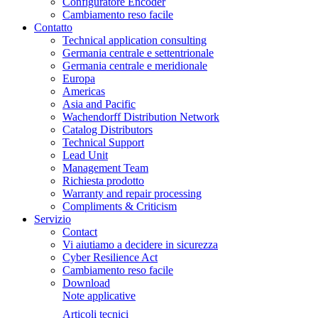
Configuratore Encoder
Cambiamento reso facile
Contatto
Technical application consulting
Germania centrale e settentrionale
Germania centrale e meridionale
Europa
Americas
Asia and Pacific
Wachendorff Distribution Network
Catalog Distributors
Technical Support
Lead Unit
Management Team
Richiesta prodotto
Warranty and repair processing
Compliments & Criticism
Servizio
Contact
Vi aiutiamo a decidere in sicurezza
Cyber Resilience Act
Cambiamento reso facile
Download
Note applicative
Articoli tecnici