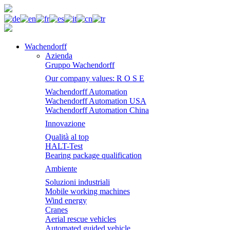
Wachendorff
Azienda
Gruppo Wachendorff
Our company values: R O S E
Wachendorff Automation
Wachendorff Automation USA
Wachendorff Automation China
Innovazione
Qualità al top
HALT-Test
Bearing package qualification
Ambiente
Soluzioni industriali
Mobile working machines
Wind energy
Cranes
Aerial rescue vehicles
Automated guided vehicle