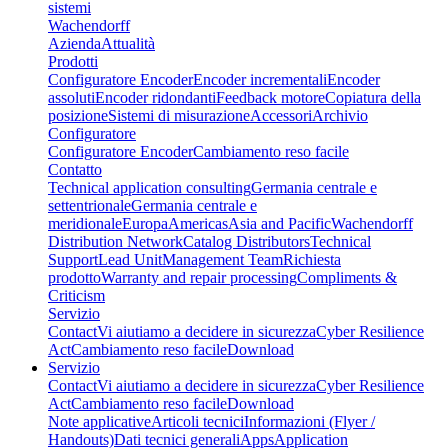
sistemi
Wachendorff
Azienda
Attualità
Prodotti
Configuratore Encoder
Encoder incrementali
Encoder
assoluti
Encoder ridondanti
Feedback motore
Copiatura della
posizione
Sistemi di misurazione
Accessori
Archivio
Configuratore
Configuratore Encoder
Cambiamento reso facile
Contatto
Technical application consulting
Germania centrale e
settentrionale
Germania centrale e
meridionale
Europa
Americas
Asia and Pacific
Wachendorff
Distribution Network
Catalog Distributors
Technical
Support
Lead Unit
Management Team
Richiesta
prodotto
Warranty and repair processing
Compliments &
Criticism
Servizio
Contact
Vi aiutiamo a decidere in sicurezza
Cyber Resilience
Act
Cambiamento reso facile
Download
Servizio
Contact
Vi aiutiamo a decidere in sicurezza
Cyber Resilience
Act
Cambiamento reso facile
Download
Note applicative
Articoli tecnici
Informazioni (Flyer /
Handouts)
Dati tecnici generali
Apps
Application