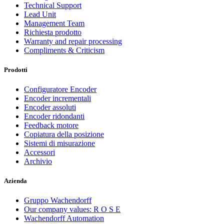
Technical Support
Lead Unit
Management Team
Richiesta prodotto
Warranty and repair processing
Compliments & Criticism
Prodotti
Configuratore Encoder
Encoder incrementali
Encoder assoluti
Encoder ridondanti
Feedback motore
Copiatura della posizione
Sistemi di misurazione
Accessori
Archivio
Azienda
Gruppo Wachendorff
Our company values: R O S E
Wachendorff Automation