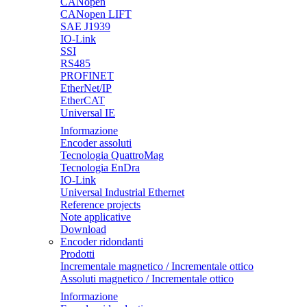
CANopen
CANopen LIFT
SAE J1939
IO-Link
SSI
RS485
PROFINET
EtherNet/IP
EtherCAT
Universal IE
Informazione
Encoder assoluti
Tecnologia QuattroMag
Tecnologia EnDra
IO-Link
Universal Industrial Ethernet
Reference projects
Note applicative
Download
Encoder ridondanti
Prodotti
Incrementale magnetico / Incrementale ottico
Assoluti magnetico / Incrementale ottico
Informazione