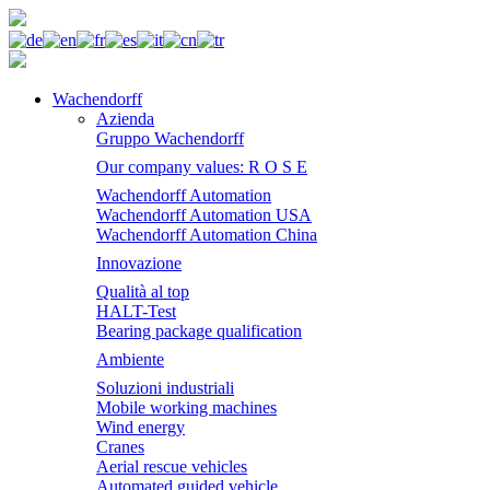
Wachendorff
Azienda
Gruppo Wachendorff
Our company values: R O S E
Wachendorff Automation
Wachendorff Automation USA
Wachendorff Automation China
Innovazione
Qualità al top
HALT-Test
Bearing package qualification
Ambiente
Soluzioni industriali
Mobile working machines
Wind energy
Cranes
Aerial rescue vehicles
Automated guided vehicle