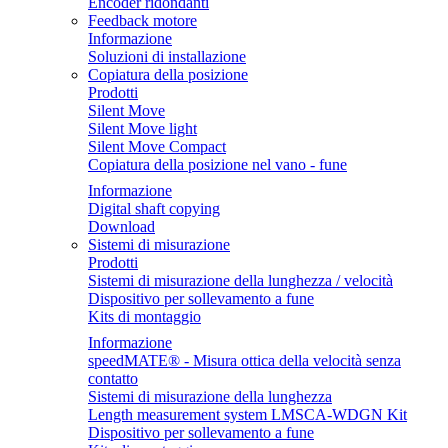
Encoder ridondanti
Feedback motore
Informazione
Soluzioni di installazione
Copiatura della posizione
Prodotti
Silent Move
Silent Move light
Silent Move Compact
Copiatura della posizione nel vano - fune
Informazione
Digital shaft copying
Download
Sistemi di misurazione
Prodotti
Sistemi di misurazione della lunghezza / velocità
Dispositivo per sollevamento a fune
Kits di montaggio
Informazione
speedMATE® - Misura ottica della velocità senza
contatto
Sistemi di misurazione della lunghezza
Length measurement system LMSCA-WDGN Kit
Dispositivo per sollevamento a fune