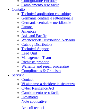
Configuratore Encoder
Cambiamento reso facile
Contatto
Technical application consulting
Germania centrale e settentrionale
Germania centrale e meridionale
Europa
Americas
Asia and Pacific
Wachendorff Distribution Network
Catalog Distributors
Technical Support
Lead Unit
Management Team
Richiesta prodotto
Warranty and repair processing
Compliments & Criticism
Servizio
Contact
Vi aiutiamo a decidere in sicurezza
Cyber Resilience Act
Cambiamento reso facile
Download
Note applicative
Articoli tecnici