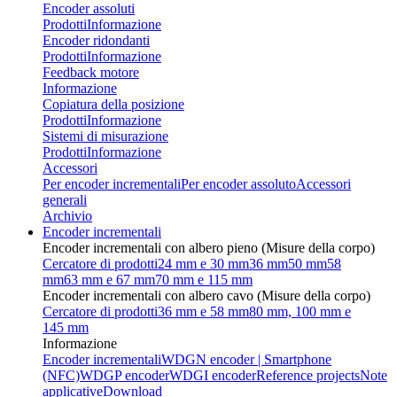
Encoder assoluti
Prodotti
Informazione
Encoder ridondanti
Prodotti
Informazione
Feedback motore
Informazione
Copiatura della posizione
Prodotti
Informazione
Sistemi di misurazione
Prodotti
Informazione
Accessori
Per encoder incrementali
Per encoder assoluto
Accessori
generali
Archivio
Encoder incrementali
Encoder incrementali con albero pieno (Misure della corpo)
Cercatore di prodotti
24 mm e 30 mm
36 mm
50 mm
58
mm
63 mm e 67 mm
70 mm e 115 mm
Encoder incrementali con albero cavo (Misure della corpo)
Cercatore di prodotti
36 mm e 58 mm
80 mm, 100 mm e
145 mm
Informazione
Encoder incrementali
WDGN encoder | Smartphone
(NFC)
WDGP encoder
WDGI encoder
Reference projects
Note
applicative
Download