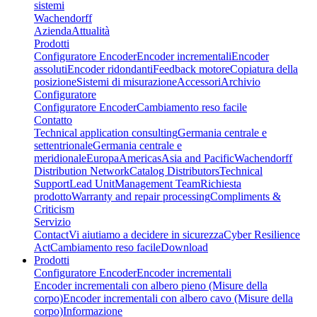
sistemi
Wachendorff
Azienda
Attualità
Prodotti
Configuratore Encoder
Encoder incrementali
Encoder
assoluti
Encoder ridondanti
Feedback motore
Copiatura della
posizione
Sistemi di misurazione
Accessori
Archivio
Configuratore
Configuratore Encoder
Cambiamento reso facile
Contatto
Technical application consulting
Germania centrale e
settentrionale
Germania centrale e
meridionale
Europa
Americas
Asia and Pacific
Wachendorff
Distribution Network
Catalog Distributors
Technical
Support
Lead Unit
Management Team
Richiesta
prodotto
Warranty and repair processing
Compliments &
Criticism
Servizio
Contact
Vi aiutiamo a decidere in sicurezza
Cyber Resilience
Act
Cambiamento reso facile
Download
Prodotti
Configuratore Encoder
Encoder incrementali
Encoder incrementali con albero pieno (Misure della
corpo)
Encoder incrementali con albero cavo (Misure della
corpo)
Informazione