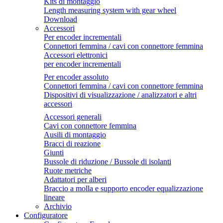
Kits di montaggio
Length measuring system with gear wheel
Download
Accessori
Per encoder incrementali
Connettori femmina / cavi con connettore femmina
Accessori elettronici
per encoder incrementali
Per encoder assoluto
Connettori femmina / cavi con connettore femmina
Dispositivi di visualizzazione / analizzatori e altri
accessori
Accessori generali
Cavi con connettore femmina
Ausili di montaggio
Bracci di reazione
Giunti
Bussole di riduzione / Bussole di isolanti
Ruote metriche
Adattatori per alberi
Braccio a molla e supporto encoder equalizzazione
lineare
Archivio
Configuratore