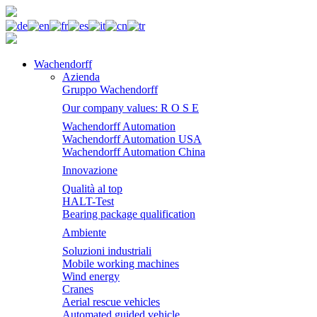
Wachendorff
Azienda
Gruppo Wachendorff
Our company values: R O S E
Wachendorff Automation
Wachendorff Automation USA
Wachendorff Automation China
Innovazione
Qualità al top
HALT-Test
Bearing package qualification
Ambiente
Soluzioni industriali
Mobile working machines
Wind energy
Cranes
Aerial rescue vehicles
Automated guided vehicle