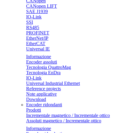
CANopen
CANopen LIFT
SAE J1939
IO-Link
SSI
RS485
PROFINET
EtherNet/IP
EtherCAT
Universal IE
Informazione
Encoder assoluti
Tecnologia QuattroMag
Tecnologia EnDra
IO-Link
Universal Industrial Ethernet
Reference projects
Note applicative
Download
Encoder ridondanti
Prodotti
Incrementale magnetico / Incrementale ottico
Assoluti magnetico / Incrementale ottico
Informazione