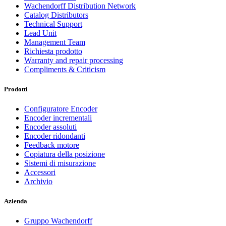
Wachendorff Distribution Network
Catalog Distributors
Technical Support
Lead Unit
Management Team
Richiesta prodotto
Warranty and repair processing
Compliments & Criticism
Prodotti
Configuratore Encoder
Encoder incrementali
Encoder assoluti
Encoder ridondanti
Feedback motore
Copiatura della posizione
Sistemi di misurazione
Accessori
Archivio
Azienda
Gruppo Wachendorff