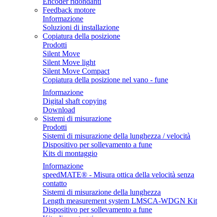
Encoder ridondanti
Feedback motore
Informazione
Soluzioni di installazione
Copiatura della posizione
Prodotti
Silent Move
Silent Move light
Silent Move Compact
Copiatura della posizione nel vano - fune
Informazione
Digital shaft copying
Download
Sistemi di misurazione
Prodotti
Sistemi di misurazione della lunghezza / velocità
Dispositivo per sollevamento a fune
Kits di montaggio
Informazione
speedMATE® - Misura ottica della velocità senza
contatto
Sistemi di misurazione della lunghezza
Length measurement system LMSCA-WDGN Kit
Dispositivo per sollevamento a fune