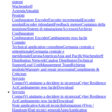
sistemi
Wachendorff
Azienda
Attualità
Prodotti
Configuratore Encoder
Encoder incrementali
Encoder
assoluti
Encoder ridondanti
Feedback motore
Copiatura della
posizione
Sistemi di misurazione
Accessori
Archivio
Configuratore
Configuratore Encoder
Cambiamento reso facile
Contatto
Technical application consulting
Germania centrale e
settentrionale
Germania centrale e
meridionale
Europa
Americas
Asia and Pacific
Wachendorff
Distribution Network
Catalog Distributors
Technical
Support
Lead Unit
Management Team
Richiesta
prodotto
Warranty and repair processing
Compliments &
Criticism
Servizio
Contact
Vi aiutiamo a decidere in sicurezza
Cyber Resilience
Act
Cambiamento reso facile
Download
Servizio
Contact
Vi aiutiamo a decidere in sicurezza
Cyber Resilience
Act
Cambiamento reso facile
Download
Note applicative
Articoli tecnici
Informazioni (Flyer /
Handouts)
Dati tecnici generali
Apps
Application