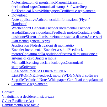
Notes
Istruzioni di montaggio
Manuali
Licensing
declaration
Logos
Comunicati stampa
Software
Step
file
Technical Notes
Whitepapers
Certificati e regolamenti
Download
Note applicative
Articoli tecnici
Informazioni (Flyer /
Handouts)
Wachendorff Generale
Encoder incrementali
Encoder
assoluti
Encoder ridondanti
Feedback motore
Copiatura della
posizione
Sistema di misurazione e sistema di cavo
Accessori
Dati tecnici generali
Apps
Application Notes
Istruzioni di montaggio
Encoder incrementali
Encoder assoluti
Feedback
motore
Copiatura della posizione
Sistema di misurazione e
sistema di cavo
Bracci a molla
Manuali
Licensing declaration
Logos
Comunicati
stampa
Software
CANopen
EtherCAT
EtherNet/IP
IO-
Link
PROFINET
Feedback motore
WDGN
Altrui software
Step file
Technical Notes
Whitepapers
Certificati e regolamenti
Certificati e regolamenti
Contact
Vi aiutiamo a decidere in sicurezza
Cyber Resilience Act
Cambiamento reso facile