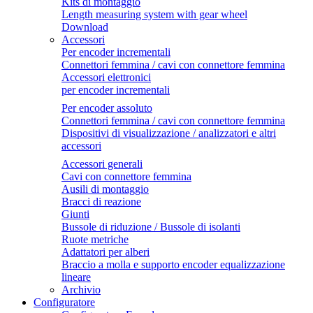
Kits di montaggio
Length measuring system with gear wheel
Download
Accessori
Per encoder incrementali
Connettori femmina / cavi con connettore femmina
Accessori elettronici
per encoder incrementali
Per encoder assoluto
Connettori femmina / cavi con connettore femmina
Dispositivi di visualizzazione / analizzatori e altri
accessori
Accessori generali
Cavi con connettore femmina
Ausili di montaggio
Bracci di reazione
Giunti
Bussole di riduzione / Bussole di isolanti
Ruote metriche
Adattatori per alberi
Braccio a molla e supporto encoder equalizzazione
lineare
Archivio
Configuratore