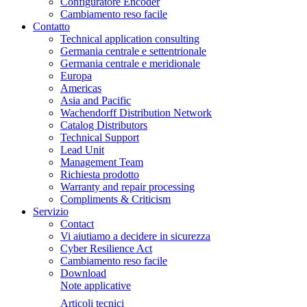
Configuratore Encoder
Cambiamento reso facile
Contatto
Technical application consulting
Germania centrale e settentrionale
Germania centrale e meridionale
Europa
Americas
Asia and Pacific
Wachendorff Distribution Network
Catalog Distributors
Technical Support
Lead Unit
Management Team
Richiesta prodotto
Warranty and repair processing
Compliments & Criticism
Servizio
Contact
Vi aiutiamo a decidere in sicurezza
Cyber Resilience Act
Cambiamento reso facile
Download
Note applicative
Articoli tecnici