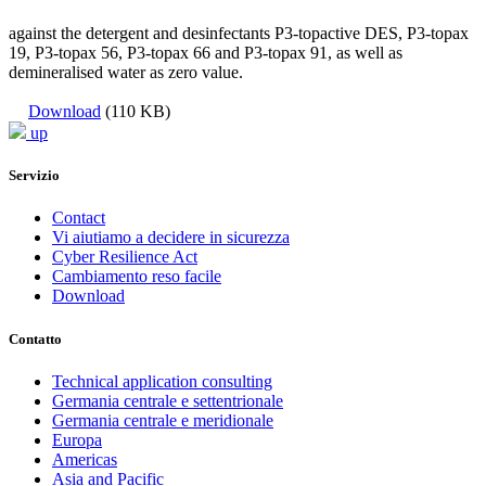
against the detergent and desinfectants P3-topactive DES, P3-topax
19, P3-topax 56, P3-topax 66 and P3-topax 91, as well as
demineralised water as zero value.
Download
(110 KB)
up
Servizio
Contact
Vi aiutiamo a decidere in sicurezza
Cyber Resilience Act
Cambiamento reso facile
Download
Contatto
Technical application consulting
Germania centrale e settentrionale
Germania centrale e meridionale
Europa
Americas
Asia and Pacific