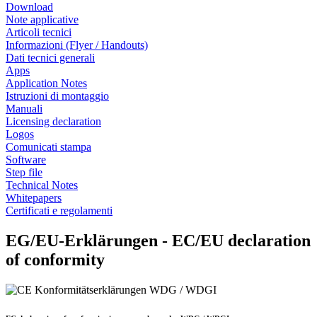
Download
Note applicative
Articoli tecnici
Informazioni (Flyer / Handouts)
Dati tecnici generali
Apps
Application Notes
Istruzioni di montaggio
Manuali
Licensing declaration
Logos
Comunicati stampa
Software
Step file
Technical Notes
Whitepapers
Certificati e regolamenti
EG/EU-Erklärungen - EC/EU declaration
of conformity