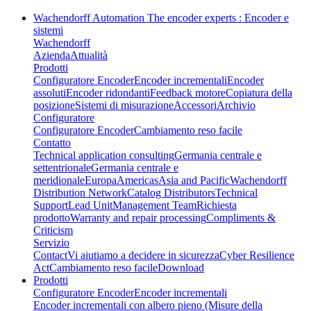
Wachendorff Automation The encoder experts : Encoder e
sistemi
Wachendorff
Azienda
Attualità
Prodotti
Configuratore Encoder
Encoder incrementali
Encoder
assoluti
Encoder ridondanti
Feedback motore
Copiatura della
posizione
Sistemi di misurazione
Accessori
Archivio
Configuratore
Configuratore Encoder
Cambiamento reso facile
Contatto
Technical application consulting
Germania centrale e
settentrionale
Germania centrale e
meridionale
Europa
Americas
Asia and Pacific
Wachendorff
Distribution Network
Catalog Distributors
Technical
Support
Lead Unit
Management Team
Richiesta
prodotto
Warranty and repair processing
Compliments &
Criticism
Servizio
Contact
Vi aiutiamo a decidere in sicurezza
Cyber Resilience
Act
Cambiamento reso facile
Download
Prodotti
Configuratore Encoder
Encoder incrementali
Encoder incrementali con albero pieno (Misure della