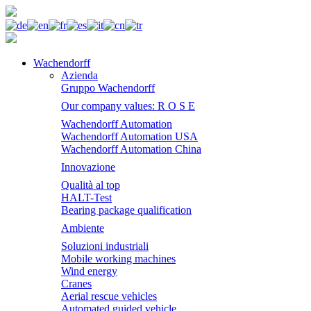
Wachendorff
Azienda
Gruppo Wachendorff
Our company values: R O S E
Wachendorff Automation
Wachendorff Automation USA
Wachendorff Automation China
Innovazione
Qualità al top
HALT-Test
Bearing package qualification
Ambiente
Soluzioni industriali
Mobile working machines
Wind energy
Cranes
Aerial rescue vehicles
Automated guided vehicle