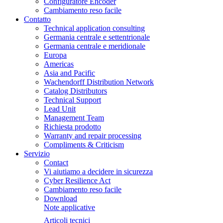
Configuratore Encoder
Cambiamento reso facile
Contatto
Technical application consulting
Germania centrale e settentrionale
Germania centrale e meridionale
Europa
Americas
Asia and Pacific
Wachendorff Distribution Network
Catalog Distributors
Technical Support
Lead Unit
Management Team
Richiesta prodotto
Warranty and repair processing
Compliments & Criticism
Servizio
Contact
Vi aiutiamo a decidere in sicurezza
Cyber Resilience Act
Cambiamento reso facile
Download
Note applicative
Articoli tecnici