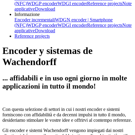
(NFC)
WDGP encoder
WDGI encoder
Reference projects
Note
applicative
Download
Informazione
Encoder incrementali
WDGN encoder | Smartphone
(NFC)
WDGP encoder
WDGI encoder
Reference projects
Note
applicative
Download
Reference projects
Encoder y sistemas de
Wachendorff
... affidabili e in uso ogni giorno in molte
applicazioni in tutto il mondo!
Con questa selezione di settori in cui i nostri encoder e sistemi
forniscono con affidabilità e da decenni impulsi in tutto il mondo,
desideriamo stimolare le vostre idee e offrirvi al contempo referenze.
Gli encoder e sistemi Wachendorff vengono impiegati dai nostri