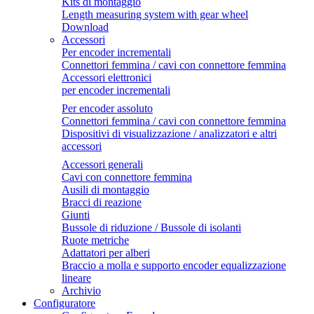
Kits di montaggio
Length measuring system with gear wheel
Download
Accessori
Per encoder incrementali
Connettori femmina / cavi con connettore femmina
Accessori elettronici
per encoder incrementali
Per encoder assoluto
Connettori femmina / cavi con connettore femmina
Dispositivi di visualizzazione / analizzatori e altri
accessori
Accessori generali
Cavi con connettore femmina
Ausili di montaggio
Bracci di reazione
Giunti
Bussole di riduzione / Bussole di isolanti
Ruote metriche
Adattatori per alberi
Braccio a molla e supporto encoder equalizzazione
lineare
Archivio
Configuratore