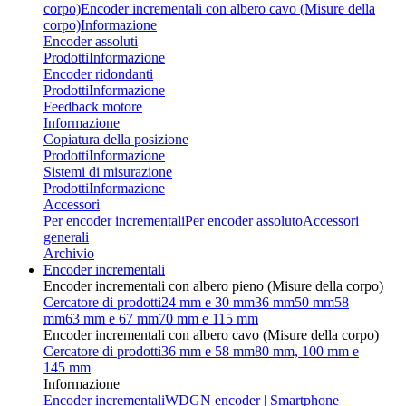
corpo)
Encoder incrementali con albero cavo (Misure della
corpo)
Informazione
Encoder assoluti
Prodotti
Informazione
Encoder ridondanti
Prodotti
Informazione
Feedback motore
Informazione
Copiatura della posizione
Prodotti
Informazione
Sistemi di misurazione
Prodotti
Informazione
Accessori
Per encoder incrementali
Per encoder assoluto
Accessori
generali
Archivio
Encoder incrementali
Encoder incrementali con albero pieno (Misure della corpo)
Cercatore di prodotti
24 mm e 30 mm
36 mm
50 mm
58
mm
63 mm e 67 mm
70 mm e 115 mm
Encoder incrementali con albero cavo (Misure della corpo)
Cercatore di prodotti
36 mm e 58 mm
80 mm, 100 mm e
145 mm
Informazione
Encoder incrementali
WDGN encoder | Smartphone