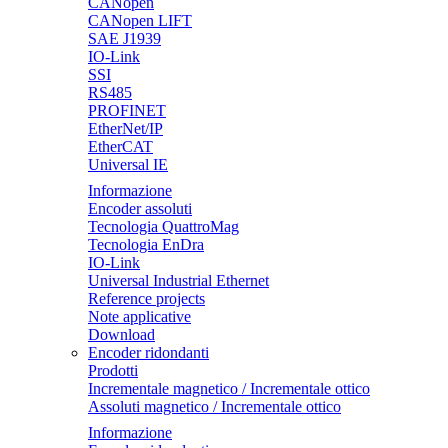
CANopen
CANopen LIFT
SAE J1939
IO-Link
SSI
RS485
PROFINET
EtherNet/IP
EtherCAT
Universal IE
Informazione
Encoder assoluti
Tecnologia QuattroMag
Tecnologia EnDra
IO-Link
Universal Industrial Ethernet
Reference projects
Note applicative
Download
Encoder ridondanti
Prodotti
Incrementale magnetico / Incrementale ottico
Assoluti magnetico / Incrementale ottico
Informazione