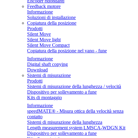
Encoder ridondanti
Feedback motore
Informazione
Soluzioni di installazione
Copiatura della posizione
Prodotti
Silent Move
Silent Move light
Silent Move Compact
Copiatura della posizione nel vano - fune
Informazione
Digital shaft copying
Download
Sistemi di misurazione
Prodotti
Sistemi di misurazione della lunghezza / velocità
Dispositivo per sollevamento a fune
Kits di montaggio
Informazione
speedMATE® - Misura ottica della velocità senza
contatto
Sistemi di misurazione della lunghezza
Length measurement system LMSCA-WDGN Kit
Dispositivo per sollevamento a fune