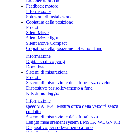
Encoder ridondanti
Feedback motore
Informazione
Soluzioni di installazione
Copiatura della posizione
Prodotti
Silent Move
Silent Move light
Silent Move Compact
Copiatura della posizione nel vano - fune
Informazione
Digital shaft copying
Download
Sistemi di misurazione
Prodotti
Sistemi di misurazione della lunghezza / velocità
Dispositivo per sollevamento a fune
Kits di montaggio
Informazione
speedMATE® - Misura ottica della velocità senza
contatto
Sistemi di misurazione della lunghezza
Length measurement system LMSCA-WDGN Kit
Dispositivo per sollevamento a fune