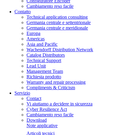
Configuratore Encoder
Cambiamento reso facile
Contatto
Technical application consulting
Germania centrale e settentrionale
Germania centrale e meridionale
Europa
Americas
Asia and Pacific
Wachendorff Distribution Network
Catalog Distributors
Technical Support
Lead Unit
Management Team
Richiesta prodotto
Warranty and repair processing
Compliments & Criticism
Servizio
Contact
Vi aiutiamo a decidere in sicurezza
Cyber Resilience Act
Cambiamento reso facile
Download
Note applicative
Articoli tecnici