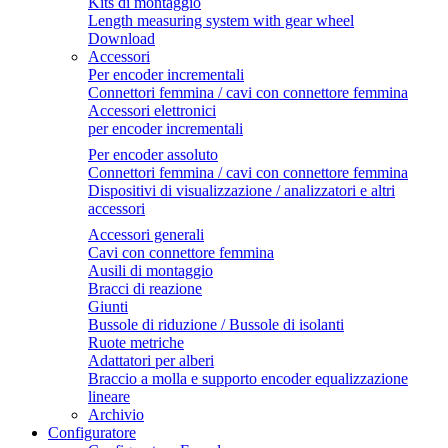
Kits di montaggio
Length measuring system with gear wheel
Download
Accessori
Per encoder incrementali
Connettori femmina / cavi con connettore femmina
Accessori elettronici
per encoder incrementali
Per encoder assoluto
Connettori femmina / cavi con connettore femmina
Dispositivi di visualizzazione / analizzatori e altri
accessori
Accessori generali
Cavi con connettore femmina
Ausili di montaggio
Bracci di reazione
Giunti
Bussole di riduzione / Bussole di isolanti
Ruote metriche
Adattatori per alberi
Braccio a molla e supporto encoder equalizzazione
lineare
Archivio
Configuratore