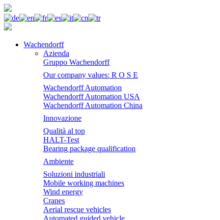
Wachendorff
Azienda
Gruppo Wachendorff
Our company values: R O S E
Wachendorff Automation
Wachendorff Automation USA
Wachendorff Automation China
Innovazione
Qualità al top
HALT-Test
Bearing package qualification
Ambiente
Soluzioni industriali
Mobile working machines
Wind energy
Cranes
Aerial rescue vehicles
Automated guided vehicle