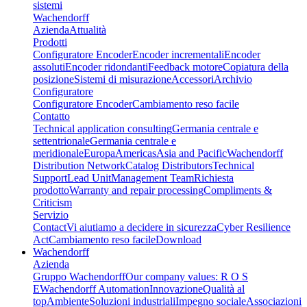
sistemi
Wachendorff
Azienda
Attualità
Prodotti
Configuratore Encoder
Encoder incrementali
Encoder
assoluti
Encoder ridondanti
Feedback motore
Copiatura della
posizione
Sistemi di misurazione
Accessori
Archivio
Configuratore
Configuratore Encoder
Cambiamento reso facile
Contatto
Technical application consulting
Germania centrale e
settentrionale
Germania centrale e
meridionale
Europa
Americas
Asia and Pacific
Wachendorff
Distribution Network
Catalog Distributors
Technical
Support
Lead Unit
Management Team
Richiesta
prodotto
Warranty and repair processing
Compliments &
Criticism
Servizio
Contact
Vi aiutiamo a decidere in sicurezza
Cyber Resilience
Act
Cambiamento reso facile
Download
Wachendorff
Azienda
Gruppo Wachendorff
Our company values: R O S
E
Wachendorff Automation
Innovazione
Qualità al
top
Ambiente
Soluzioni industriali
Impegno sociale
Associazioni