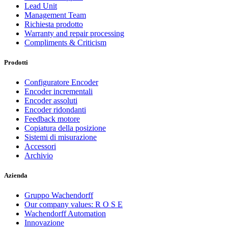
Lead Unit
Management Team
Richiesta prodotto
Warranty and repair processing
Compliments & Criticism
Prodotti
Configuratore Encoder
Encoder incrementali
Encoder assoluti
Encoder ridondanti
Feedback motore
Copiatura della posizione
Sistemi di misurazione
Accessori
Archivio
Azienda
Gruppo Wachendorff
Our company values: R O S E
Wachendorff Automation
Innovazione