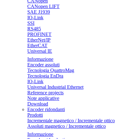
CANopen
CANopen LIFT
SAE J1939
IO-Link
SSI
RS485
PROFINET
EtherNet/IP
EtherCAT
Universal IE
Informazione
Encoder assoluti
Tecnologia QuattroMag
Tecnologia EnDra
IO-Link
Universal Industrial Ethernet
Reference projects
Note applicative
Download
Encoder ridondanti
Prodotti
Incrementale magnetico / Incrementale ottico
Assoluti magnetico / Incrementale ottico
Informazione