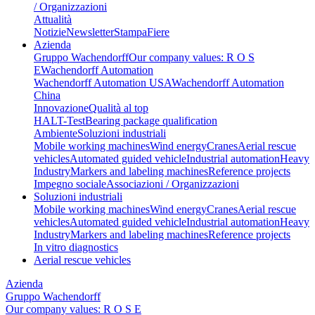
/ Organizzazioni
Attualità
Notizie
Newsletter
Stampa
Fiere
Azienda
Gruppo Wachendorff
Our company values: R O S
E
Wachendorff Automation
Wachendorff Automation USA
Wachendorff Automation
China
Innovazione
Qualità al top
HALT-Test
Bearing package qualification
Ambiente
Soluzioni industriali
Mobile working machines
Wind energy
Cranes
Aerial rescue
vehicles
Automated guided vehicle
Industrial automation
Heavy
Industry
Markers and labeling machines
Reference projects
Impegno sociale
Associazioni / Organizzazioni
Soluzioni industriali
Mobile working machines
Wind energy
Cranes
Aerial rescue
vehicles
Automated guided vehicle
Industrial automation
Heavy
Industry
Markers and labeling machines
Reference projects
In vitro diagnostics
Aerial rescue vehicles
Azienda
Gruppo Wachendorff
Our company values: R O S E