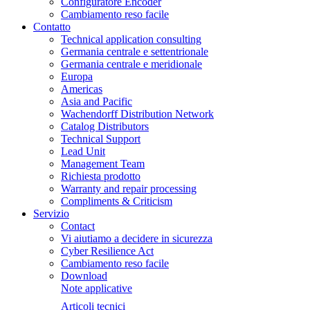
Configuratore Encoder
Cambiamento reso facile
Contatto
Technical application consulting
Germania centrale e settentrionale
Germania centrale e meridionale
Europa
Americas
Asia and Pacific
Wachendorff Distribution Network
Catalog Distributors
Technical Support
Lead Unit
Management Team
Richiesta prodotto
Warranty and repair processing
Compliments & Criticism
Servizio
Contact
Vi aiutiamo a decidere in sicurezza
Cyber Resilience Act
Cambiamento reso facile
Download
Note applicative
Articoli tecnici