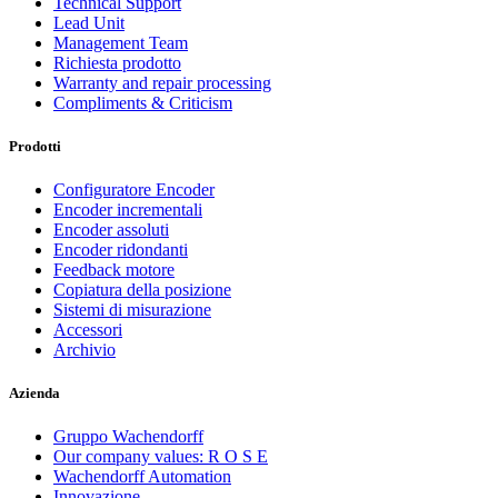
Technical Support
Lead Unit
Management Team
Richiesta prodotto
Warranty and repair processing
Compliments & Criticism
Prodotti
Configuratore Encoder
Encoder incrementali
Encoder assoluti
Encoder ridondanti
Feedback motore
Copiatura della posizione
Sistemi di misurazione
Accessori
Archivio
Azienda
Gruppo Wachendorff
Our company values: R O S E
Wachendorff Automation
Innovazione