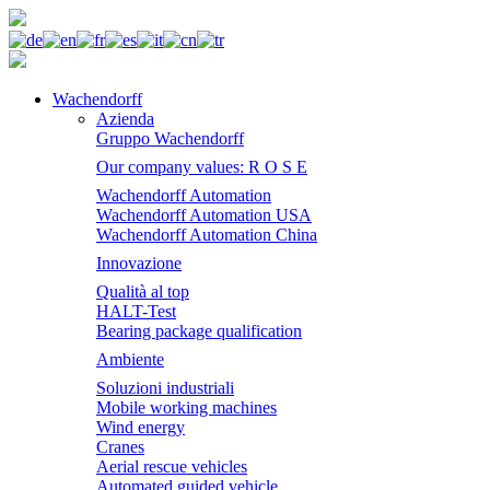
Wachendorff
Azienda
Gruppo Wachendorff
Our company values: R O S E
Wachendorff Automation
Wachendorff Automation USA
Wachendorff Automation China
Innovazione
Qualità al top
HALT-Test
Bearing package qualification
Ambiente
Soluzioni industriali
Mobile working machines
Wind energy
Cranes
Aerial rescue vehicles
Automated guided vehicle