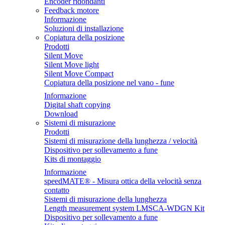
Encoder ridondanti
Feedback motore
Informazione
Soluzioni di installazione
Copiatura della posizione
Prodotti
Silent Move
Silent Move light
Silent Move Compact
Copiatura della posizione nel vano - fune
Informazione
Digital shaft copying
Download
Sistemi di misurazione
Prodotti
Sistemi di misurazione della lunghezza / velocità
Dispositivo per sollevamento a fune
Kits di montaggio
Informazione
speedMATE® - Misura ottica della velocità senza
contatto
Sistemi di misurazione della lunghezza
Length measurement system LMSCA-WDGN Kit
Dispositivo per sollevamento a fune