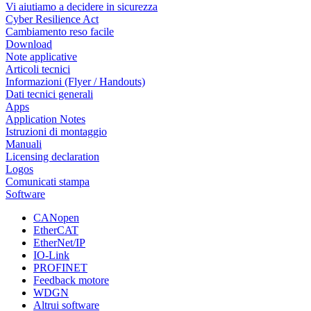
Vi aiutiamo a decidere in sicurezza
Cyber Resilience Act
Cambiamento reso facile
Download
Note applicative
Articoli tecnici
Informazioni (Flyer / Handouts)
Dati tecnici generali
Apps
Application Notes
Istruzioni di montaggio
Manuali
Licensing declaration
Logos
Comunicati stampa
Software
CANopen
EtherCAT
EtherNet/IP
IO-Link
PROFINET
Feedback motore
WDGN
Altrui software