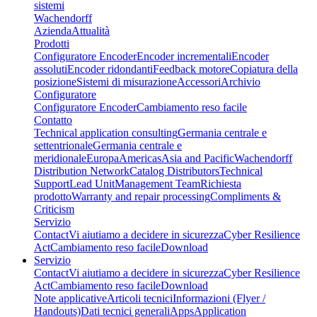
sistemi
Wachendorff
Azienda
Attualità
Prodotti
Configuratore Encoder
Encoder incrementali
Encoder
assoluti
Encoder ridondanti
Feedback motore
Copiatura della
posizione
Sistemi di misurazione
Accessori
Archivio
Configuratore
Configuratore Encoder
Cambiamento reso facile
Contatto
Technical application consulting
Germania centrale e
settentrionale
Germania centrale e
meridionale
Europa
Americas
Asia and Pacific
Wachendorff
Distribution Network
Catalog Distributors
Technical
Support
Lead Unit
Management Team
Richiesta
prodotto
Warranty and repair processing
Compliments &
Criticism
Servizio
Contact
Vi aiutiamo a decidere in sicurezza
Cyber Resilience
Act
Cambiamento reso facile
Download
Servizio
Contact
Vi aiutiamo a decidere in sicurezza
Cyber Resilience
Act
Cambiamento reso facile
Download
Note applicative
Articoli tecnici
Informazioni (Flyer /
Handouts)
Dati tecnici generali
Apps
Application