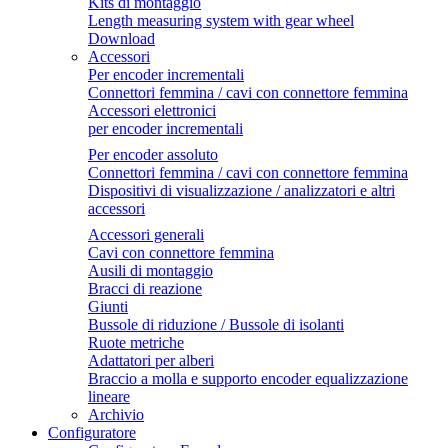
Kits di montaggio
Length measuring system with gear wheel
Download
Accessori
Per encoder incrementali
Connettori femmina / cavi con connettore femmina
Accessori elettronici
per encoder incrementali
Per encoder assoluto
Connettori femmina / cavi con connettore femmina
Dispositivi di visualizzazione / analizzatori e altri
accessori
Accessori generali
Cavi con connettore femmina
Ausili di montaggio
Bracci di reazione
Giunti
Bussole di riduzione / Bussole di isolanti
Ruote metriche
Adattatori per alberi
Braccio a molla e supporto encoder equalizzazione
lineare
Archivio
Configuratore