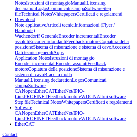
Notes
Istruzioni di montaggio
Manuali
Licensing
declaration
Logos
Comunicati stampa
Software
Step
file
Technical Notes
Whitepapers
Certificati e regolamenti
Download
Note applicative
Articoli tecnici
Informazioni (Flyer /
Handouts)
Wachendorff Generale
Encoder incrementali
Encoder
assoluti
Encoder ridondanti
Feedback motore
Copiatura della
posizione
Sistema di misurazione e sistema di cavo
Accessori
Dati tecnici generali
Apps
Application Notes
Istruzioni di montaggio
Encoder incrementali
Encoder assoluti
Feedback
motore
Copiatura della posizione
Sistema di misurazione e
sistema di cavo
Bracci a molla
Manuali
Licensing declaration
Logos
Comunicati
stampa
Software
CANopen
EtherCAT
EtherNet/IP
IO-
Link
PROFINET
Feedback motore
WDGN
Altrui software
Step file
Technical Notes
Whitepapers
Certificati e regolamenti
Software
CANopen
EtherCAT
EtherNet/IP
IO-
Link
PROFINET
Feedback motore
WDGN
Altrui software
EtherCAT
Contact