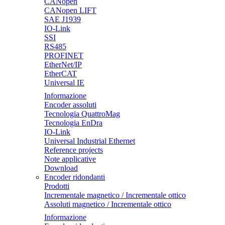
CANopen
CANopen LIFT
SAE J1939
IO-Link
SSI
RS485
PROFINET
EtherNet/IP
EtherCAT
Universal IE
Informazione
Encoder assoluti
Tecnologia QuattroMag
Tecnologia EnDra
IO-Link
Universal Industrial Ethernet
Reference projects
Note applicative
Download
Encoder ridondanti
Prodotti
Incrementale magnetico / Incrementale ottico
Assoluti magnetico / Incrementale ottico
Informazione