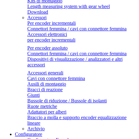
Kits di montaggio
Length measuring system with gear wheel
Download
Accessori
Per encoder incrementali
Connettori femmina / cavi con connettore femmina
Accessori elettronici
per encoder incrementali
Per encoder assoluto
Connettori femmina / cavi con connettore femmina
Dispositivi di visualizzazione / analizzatori e altri
accessori
Accessori generali
Cavi con connettore femmina
Ausili di montaggio
Bracci di reazione
Giunti
Bussole di riduzione / Bussole di isolanti
Ruote metriche
Adattatori per alberi
Braccio a molla e supporto encoder equalizzazione
lineare
Archivio
Configuratore