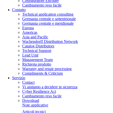
Configuratore Encoder
Cambiamento reso facile
Contatto
Technical application consulting
Germania centrale e settentrionale
Germania centrale e meridionale
Europa
Americas
Asia and Pacific
Wachendorff Distribution Network
Catalog Distributors
Technical Support
Lead Unit
Management Team
Richiesta prodotto
Warranty and repair processing
Compliments & Criticism
Servizio
Contact
Vi aiutiamo a decidere in sicurezza
Cyber Resilience Act
Cambiamento reso facile
Download
Note applicative
Articoli tecnici