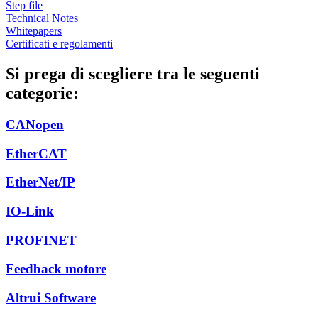
Step file
Technical Notes
Whitepapers
Certificati e regolamenti
Si prega di scegliere tra le seguenti
categorie:
CANopen
EtherCAT
EtherNet/IP
IO-Link
PROFINET
Feedback motore
Altrui Software