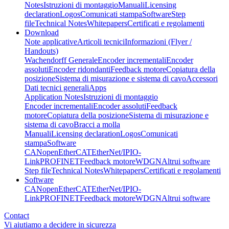
Notes
Istruzioni di montaggio
Manuali
Licensing
declaration
Logos
Comunicati stampa
Software
Step
file
Technical Notes
Whitepapers
Certificati e regolamenti
Download
Note applicative
Articoli tecnici
Informazioni (Flyer /
Handouts)
Wachendorff Generale
Encoder incrementali
Encoder
assoluti
Encoder ridondanti
Feedback motore
Copiatura della
posizione
Sistema di misurazione e sistema di cavo
Accessori
Dati tecnici generali
Apps
Application Notes
Istruzioni di montaggio
Encoder incrementali
Encoder assoluti
Feedback
motore
Copiatura della posizione
Sistema di misurazione e
sistema di cavo
Bracci a molla
Manuali
Licensing declaration
Logos
Comunicati
stampa
Software
CANopen
EtherCAT
EtherNet/IP
IO-
Link
PROFINET
Feedback motore
WDGN
Altrui software
Step file
Technical Notes
Whitepapers
Certificati e regolamenti
Software
CANopen
EtherCAT
EtherNet/IP
IO-
Link
PROFINET
Feedback motore
WDGN
Altrui software
Contact
Vi aiutiamo a decidere in sicurezza