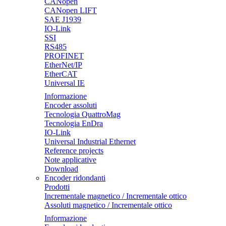
CANopen
CANopen LIFT
SAE J1939
IO-Link
SSI
RS485
PROFINET
EtherNet/IP
EtherCAT
Universal IE
Informazione
Encoder assoluti
Tecnologia QuattroMag
Tecnologia EnDra
IO-Link
Universal Industrial Ethernet
Reference projects
Note applicative
Download
Encoder ridondanti
Prodotti
Incrementale magnetico / Incrementale ottico
Assoluti magnetico / Incrementale ottico
Informazione