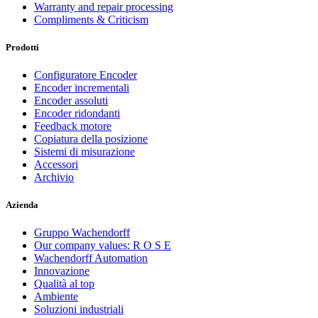
Warranty and repair processing
Compliments & Criticism
Prodotti
Configuratore Encoder
Encoder incrementali
Encoder assoluti
Encoder ridondanti
Feedback motore
Copiatura della posizione
Sistemi di misurazione
Accessori
Archivio
Azienda
Gruppo Wachendorff
Our company values: R O S E
Wachendorff Automation
Innovazione
Qualità al top
Ambiente
Soluzioni industriali