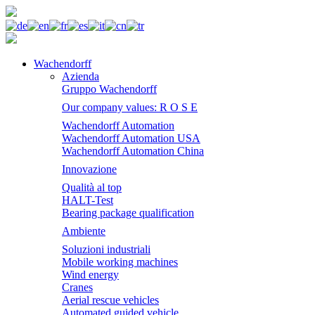
Wachendorff
Azienda
Gruppo Wachendorff
Our company values: R O S E
Wachendorff Automation
Wachendorff Automation USA
Wachendorff Automation China
Innovazione
Qualità al top
HALT-Test
Bearing package qualification
Ambiente
Soluzioni industriali
Mobile working machines
Wind energy
Cranes
Aerial rescue vehicles
Automated guided vehicle