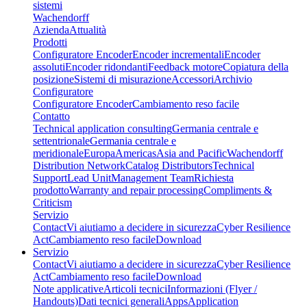
sistemi
Wachendorff
Azienda
Attualità
Prodotti
Configuratore Encoder
Encoder incrementali
Encoder
assoluti
Encoder ridondanti
Feedback motore
Copiatura della
posizione
Sistemi di misurazione
Accessori
Archivio
Configuratore
Configuratore Encoder
Cambiamento reso facile
Contatto
Technical application consulting
Germania centrale e
settentrionale
Germania centrale e
meridionale
Europa
Americas
Asia and Pacific
Wachendorff
Distribution Network
Catalog Distributors
Technical
Support
Lead Unit
Management Team
Richiesta
prodotto
Warranty and repair processing
Compliments &
Criticism
Servizio
Contact
Vi aiutiamo a decidere in sicurezza
Cyber Resilience
Act
Cambiamento reso facile
Download
Servizio
Contact
Vi aiutiamo a decidere in sicurezza
Cyber Resilience
Act
Cambiamento reso facile
Download
Note applicative
Articoli tecnici
Informazioni (Flyer /
Handouts)
Dati tecnici generali
Apps
Application