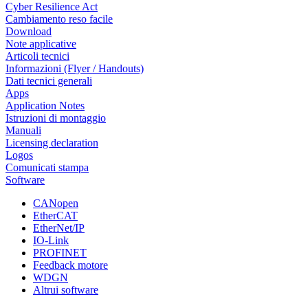
Cyber Resilience Act
Cambiamento reso facile
Download
Note applicative
Articoli tecnici
Informazioni (Flyer / Handouts)
Dati tecnici generali
Apps
Application Notes
Istruzioni di montaggio
Manuali
Licensing declaration
Logos
Comunicati stampa
Software
CANopen
EtherCAT
EtherNet/IP
IO-Link
PROFINET
Feedback motore
WDGN
Altrui software