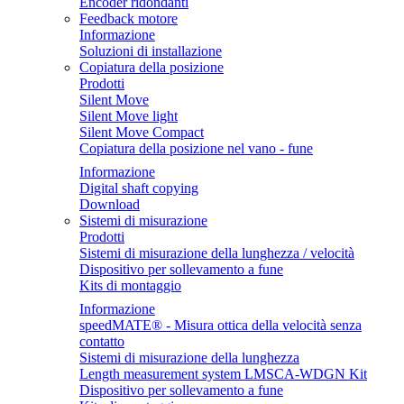
Encoder ridondanti
Feedback motore
Informazione
Soluzioni di installazione
Copiatura della posizione
Prodotti
Silent Move
Silent Move light
Silent Move Compact
Copiatura della posizione nel vano - fune
Informazione
Digital shaft copying
Download
Sistemi di misurazione
Prodotti
Sistemi di misurazione della lunghezza / velocità
Dispositivo per sollevamento a fune
Kits di montaggio
Informazione
speedMATE® - Misura ottica della velocità senza
contatto
Sistemi di misurazione della lunghezza
Length measurement system LMSCA-WDGN Kit
Dispositivo per sollevamento a fune