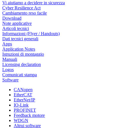
Vi aiutiamo a decidere in sicurezza
Cyber Resilience Act
Cambiamento reso facile
Download
Note applicative
Articoli tecnici
Informazioni (Flyer / Handouts)
Dati tecnici generali
Apps
Application Notes
Istruzioni di montaggio
Manuali
Licensing declaration
Logos
Comunicati stampa
Software
CANopen
EtherCAT
EtherNet/IP
IO-Link
PROFINET
Feedback motore
WDGN
Altrui software