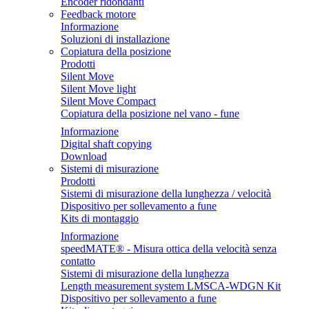
Encoder ridondanti
Feedback motore
Informazione
Soluzioni di installazione
Copiatura della posizione
Prodotti
Silent Move
Silent Move light
Silent Move Compact
Copiatura della posizione nel vano - fune
Informazione
Digital shaft copying
Download
Sistemi di misurazione
Prodotti
Sistemi di misurazione della lunghezza / velocità
Dispositivo per sollevamento a fune
Kits di montaggio
Informazione
speedMATE® - Misura ottica della velocità senza
contatto
Sistemi di misurazione della lunghezza
Length measurement system LMSCA-WDGN Kit
Dispositivo per sollevamento a fune