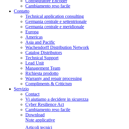
Configuratore Encoder
Cambiamento reso facile
Contatto
Technical application consulting
Germania centrale e settentrionale
Germania centrale e meridionale
Europa
Americas
Asia and Pacific
Wachendorff Distribution Network
Catalog Distributors
Technical Support
Lead Unit
Management Team
Richiesta prodotto
Warranty and repair processing
Compliments & Criticism
Servizio
Contact
Vi aiutiamo a decidere in sicurezza
Cyber Resilience Act
Cambiamento reso facile
Download
Note applicative
Articoli tecnici