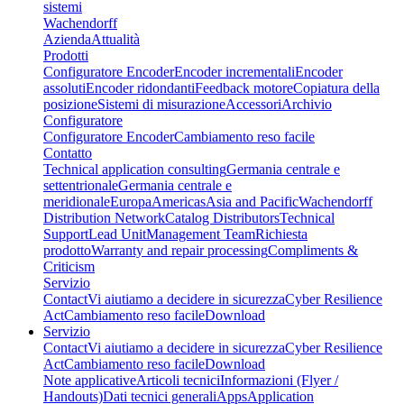
sistemi
Wachendorff
Azienda
Attualità
Prodotti
Configuratore Encoder
Encoder incrementali
Encoder
assoluti
Encoder ridondanti
Feedback motore
Copiatura della
posizione
Sistemi di misurazione
Accessori
Archivio
Configuratore
Configuratore Encoder
Cambiamento reso facile
Contatto
Technical application consulting
Germania centrale e
settentrionale
Germania centrale e
meridionale
Europa
Americas
Asia and Pacific
Wachendorff
Distribution Network
Catalog Distributors
Technical
Support
Lead Unit
Management Team
Richiesta
prodotto
Warranty and repair processing
Compliments &
Criticism
Servizio
Contact
Vi aiutiamo a decidere in sicurezza
Cyber Resilience
Act
Cambiamento reso facile
Download
Servizio
Contact
Vi aiutiamo a decidere in sicurezza
Cyber Resilience
Act
Cambiamento reso facile
Download
Note applicative
Articoli tecnici
Informazioni (Flyer /
Handouts)
Dati tecnici generali
Apps
Application