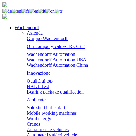
Wachendorff
Azienda
Gruppo Wachendorff
Our company values: R O S E
Wachendorff Automation
Wachendorff Automation USA
Wachendorff Automation China
Innovazione
Qualità al top
HALT-Test
Bearing package qualification
Ambiente
Soluzioni industriali
Mobile working machines
Wind energy
Cranes
Aerial rescue vehicles
Automated guided vehicle