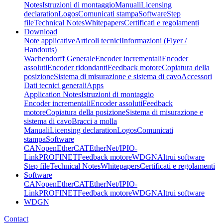
Notes
Istruzioni di montaggio
Manuali
Licensing
declaration
Logos
Comunicati stampa
Software
Step
file
Technical Notes
Whitepapers
Certificati e regolamenti
Download
Note applicative
Articoli tecnici
Informazioni (Flyer /
Handouts)
Wachendorff Generale
Encoder incrementali
Encoder
assoluti
Encoder ridondanti
Feedback motore
Copiatura della
posizione
Sistema di misurazione e sistema di cavo
Accessori
Dati tecnici generali
Apps
Application Notes
Istruzioni di montaggio
Encoder incrementali
Encoder assoluti
Feedback
motore
Copiatura della posizione
Sistema di misurazione e
sistema di cavo
Bracci a molla
Manuali
Licensing declaration
Logos
Comunicati
stampa
Software
CANopen
EtherCAT
EtherNet/IP
IO-
Link
PROFINET
Feedback motore
WDGN
Altrui software
Step file
Technical Notes
Whitepapers
Certificati e regolamenti
Software
CANopen
EtherCAT
EtherNet/IP
IO-
Link
PROFINET
Feedback motore
WDGN
Altrui software
WDGN
Contact