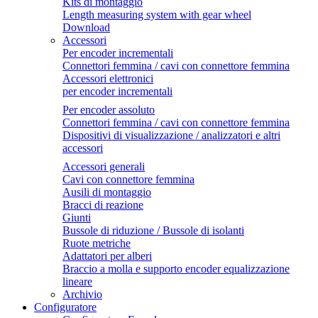
Kits di montaggio
Length measuring system with gear wheel
Download
Accessori
Per encoder incrementali
Connettori femmina / cavi con connettore femmina
Accessori elettronici
per encoder incrementali
Per encoder assoluto
Connettori femmina / cavi con connettore femmina
Dispositivi di visualizzazione / analizzatori e altri
accessori
Accessori generali
Cavi con connettore femmina
Ausili di montaggio
Bracci di reazione
Giunti
Bussole di riduzione / Bussole di isolanti
Ruote metriche
Adattatori per alberi
Braccio a molla e supporto encoder equalizzazione
lineare
Archivio
Configuratore