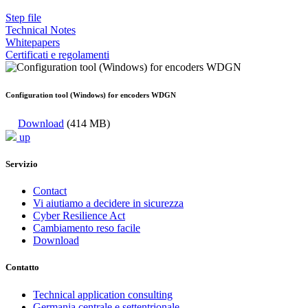
Step file
Technical Notes
Whitepapers
Certificati e regolamenti
Configuration tool (Windows) for encoders WDGN
Download
(414 MB)
up
Servizio
Contact
Vi aiutiamo a decidere in sicurezza
Cyber Resilience Act
Cambiamento reso facile
Download
Contatto
Technical application consulting
Germania centrale e settentrionale