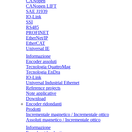
CANopen
CANopen LIFT
SAE J1939
IO-Link
SSI
RS485
PROFINET
EtherNet/IP
EtherCAT
Universal IE
Informazione
Encoder assoluti
Tecnologia QuattroMag
Tecnologia EnDra
IO-Link
Universal Industrial Ethernet
Reference projects
Note applicative
Download
Encoder ridondanti
Prodotti
Incrementale magnetico / Incrementale ottico
Assoluti magnetico / Incrementale ottico
Informazione