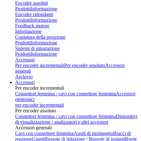
Encoder assoluti
Prodotti
Informazione
Encoder ridondanti
Prodotti
Informazione
Feedback motore
Informazione
Copiatura della posizione
Prodotti
Informazione
Sistemi di misurazione
Prodotti
Informazione
Accessori
Per encoder incrementali
Per encoder assoluto
Accessori
generali
Archivio
Accessori
Per encoder incrementali
Connettori femmina / cavi con connettore femmina
Accessori
elettronici
per encoder incrementali
Per encoder assoluto
Connettori femmina / cavi con connettore femmina
Dispositivi
di visualizzazione / analizzatori e altri accessori
Accessori generali
Cavi con connettore femmina
Ausili di montaggio
Bracci di
reazione
Giunti
Bussole di riduzione / Bussole di isolanti
Ruote