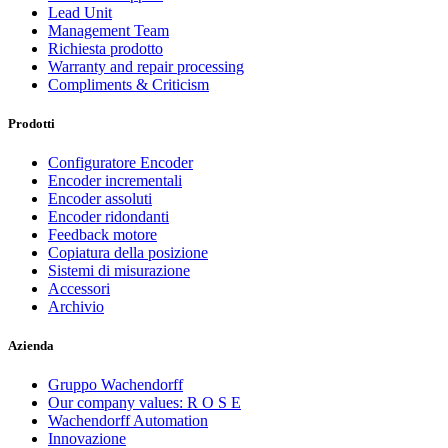
Lead Unit
Management Team
Richiesta prodotto
Warranty and repair processing
Compliments & Criticism
Prodotti
Configuratore Encoder
Encoder incrementali
Encoder assoluti
Encoder ridondanti
Feedback motore
Copiatura della posizione
Sistemi di misurazione
Accessori
Archivio
Azienda
Gruppo Wachendorff
Our company values: R O S E
Wachendorff Automation
Innovazione