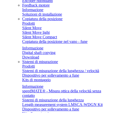
Encoder ridondanti
Feedback motore
Informazione
Soluzioni di installazione
Copiatura della posizione
Prodotti
Silent Move
Silent Move light
Silent Move Compact
Copiatura della posizione nel vano - fune
Informazione
Digital shaft copying
Download
Sistemi di misurazione
Prodotti
Sistemi di misurazione della lunghezza / velocità
Dispositivo per sollevamento a fune
Kits di montaggio
Informazione
speedMATE® - Misura ottica della velocità senza
contatto
Sistemi di misurazione della lunghezza
Length measurement system LMSCA-WDGN Kit
Dispositivo per sollevamento a fune