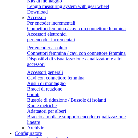
Kits di montaggio
Length measuring system with gear wheel
Download
Accessori
Per encoder incrementali
Connettori femmina / cavi con connettore femmina
Accessori elettronici
per encoder incrementali
Per encoder assoluto
Connettori femmina / cavi con connettore femmina
Dispositivi di visualizzazione / analizzatori e altri
accessori
Accessori generali
Cavi con connettore femmina
Ausili di montaggio
Bracci di reazione
Giunti
Bussole di riduzione / Bussole di isolanti
Ruote metriche
Adattatori per alberi
Braccio a molla e supporto encoder equalizzazione
lineare
Archivio
Configuratore