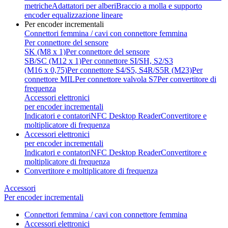
metriche
Adattatori per alberi
Braccio a molla e supporto
encoder equalizzazione lineare
Per encoder incrementali
Connettori femmina / cavi con connettore femmina
Per connettore del sensore
SK (M8 x 1)
Per connettore del sensore
SB/SC (M12 x 1)
Per connettore SI/SH, S2/S3
(M16 x 0,75)
Per connettore S4/S5, S4R/S5R (M23)
Per
connettore MIL
Per connettore valvola S7
Per convertitore di
frequenza
Accessori elettronici
per encoder incrementali
Indicatori e contatori
NFC Desktop Reader
Convertitore e
moltiplicatore di frequenza
Accessori elettronici
per encoder incrementali
Indicatori e contatori
NFC Desktop Reader
Convertitore e
moltiplicatore di frequenza
Convertitore e moltiplicatore di frequenza
Accessori
Per encoder incrementali
Connettori femmina / cavi con connettore femmina
Accessori elettronici