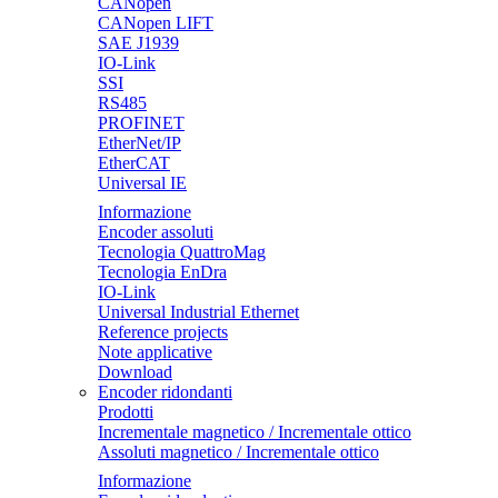
CANopen
CANopen LIFT
SAE J1939
IO-Link
SSI
RS485
PROFINET
EtherNet/IP
EtherCAT
Universal IE
Informazione
Encoder assoluti
Tecnologia QuattroMag
Tecnologia EnDra
IO-Link
Universal Industrial Ethernet
Reference projects
Note applicative
Download
Encoder ridondanti
Prodotti
Incrementale magnetico / Incrementale ottico
Assoluti magnetico / Incrementale ottico
Informazione