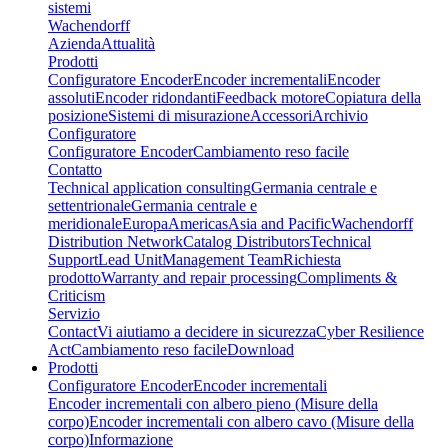
sistemi
Wachendorff
Azienda
Attualità
Prodotti
Configuratore Encoder
Encoder incrementali
Encoder
assoluti
Encoder ridondanti
Feedback motore
Copiatura della
posizione
Sistemi di misurazione
Accessori
Archivio
Configuratore
Configuratore Encoder
Cambiamento reso facile
Contatto
Technical application consulting
Germania centrale e
settentrionale
Germania centrale e
meridionale
Europa
Americas
Asia and Pacific
Wachendorff
Distribution Network
Catalog Distributors
Technical
Support
Lead Unit
Management Team
Richiesta
prodotto
Warranty and repair processing
Compliments &
Criticism
Servizio
Contact
Vi aiutiamo a decidere in sicurezza
Cyber Resilience
Act
Cambiamento reso facile
Download
Prodotti
Configuratore Encoder
Encoder incrementali
Encoder incrementali con albero pieno (Misure della
corpo)
Encoder incrementali con albero cavo (Misure della
corpo)
Informazione