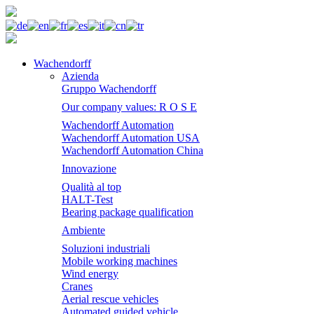
Wachendorff
Azienda
Gruppo Wachendorff
Our company values: R O S E
Wachendorff Automation
Wachendorff Automation USA
Wachendorff Automation China
Innovazione
Qualità al top
HALT-Test
Bearing package qualification
Ambiente
Soluzioni industriali
Mobile working machines
Wind energy
Cranes
Aerial rescue vehicles
Automated guided vehicle