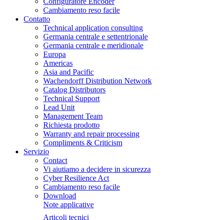
Configuratore Encoder
Cambiamento reso facile
Contatto
Technical application consulting
Germania centrale e settentrionale
Germania centrale e meridionale
Europa
Americas
Asia and Pacific
Wachendorff Distribution Network
Catalog Distributors
Technical Support
Lead Unit
Management Team
Richiesta prodotto
Warranty and repair processing
Compliments & Criticism
Servizio
Contact
Vi aiutiamo a decidere in sicurezza
Cyber Resilience Act
Cambiamento reso facile
Download
Note applicative
Articoli tecnici