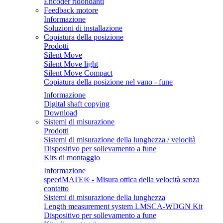
Encoder ridondanti
Feedback motore
Informazione
Soluzioni di installazione
Copiatura della posizione
Prodotti
Silent Move
Silent Move light
Silent Move Compact
Copiatura della posizione nel vano - fune
Informazione
Digital shaft copying
Download
Sistemi di misurazione
Prodotti
Sistemi di misurazione della lunghezza / velocità
Dispositivo per sollevamento a fune
Kits di montaggio
Informazione
speedMATE® - Misura ottica della velocità senza
contatto
Sistemi di misurazione della lunghezza
Length measurement system LMSCA-WDGN Kit
Dispositivo per sollevamento a fune