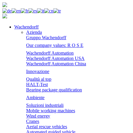
Wachendorff
Azienda
Gruppo Wachendorff
Our company values: R O S E
Wachendorff Automation
Wachendorff Automation USA
Wachendorff Automation China
Innovazione
Qualità al top
HALT-Test
Bearing package qualification
Ambiente
Soluzioni industriali
Mobile working machines
Wind energy
Cranes
Aerial rescue vehicles
Automated guided vehicle