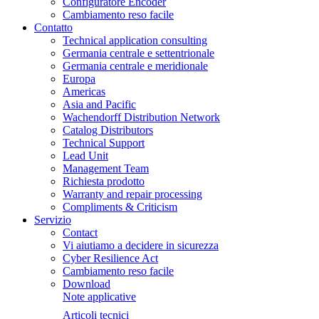
Configuratore Encoder
Cambiamento reso facile
Contatto
Technical application consulting
Germania centrale e settentrionale
Germania centrale e meridionale
Europa
Americas
Asia and Pacific
Wachendorff Distribution Network
Catalog Distributors
Technical Support
Lead Unit
Management Team
Richiesta prodotto
Warranty and repair processing
Compliments & Criticism
Servizio
Contact
Vi aiutiamo a decidere in sicurezza
Cyber Resilience Act
Cambiamento reso facile
Download
Note applicative
Articoli tecnici