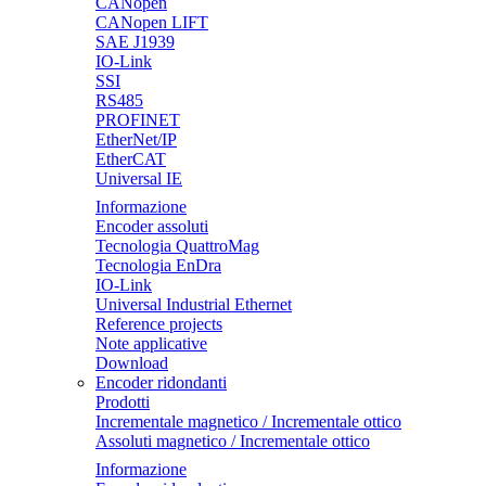
CANopen
CANopen LIFT
SAE J1939
IO-Link
SSI
RS485
PROFINET
EtherNet/IP
EtherCAT
Universal IE
Informazione
Encoder assoluti
Tecnologia QuattroMag
Tecnologia EnDra
IO-Link
Universal Industrial Ethernet
Reference projects
Note applicative
Download
Encoder ridondanti
Prodotti
Incrementale magnetico / Incrementale ottico
Assoluti magnetico / Incrementale ottico
Informazione