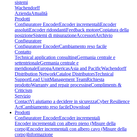
sistemi
Wachendorff
Azienda
Attualità
Prodotti
Configuratore Encoder
Encoder incrementali
Encoder
assoluti
Encoder ridondanti
Feedback motore
Copiatura della
posizione
Sistemi di misurazione
Accessori
Archivio
Configuratore
Configuratore Encoder
Cambiamento reso facile
Contatto
Technical application consulting
Germania centrale e
settentrionale
Germania centrale e
meridionale
Europa
Americas
Asia and Pacific
Wachendorff
Distribution Network
Catalog Distributors
Technical
Support
Lead Unit
Management Team
Richiesta
prodotto
Warranty and repair processing
Compliments &
Criticism
Servizio
Contact
Vi aiutiamo a decidere in sicurezza
Cyber Resilience
Act
Cambiamento reso facile
Download
Prodotti
Configuratore Encoder
Encoder incrementali
Encoder incrementali con albero pieno (Misure della
corpo)
Encoder incrementali con albero cavo (Misure della
corpo)
Informazione