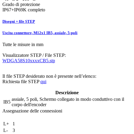
Grado di protezione
IP67+IP69K completo
Disegni + file STEP
Uscita connettore, M12x1 IB5, assiale, 5-poli
Tutte le misure in mm
Visualizzatore STEP / File STEP:
WDGA58S10xxxxCB5.stp
Il file STEP desiderato non è presente nell’elenco:
Richiesta file STEP
qui
Descrizione
assiale, 5 poli, Schermo collegato in modo conduttivo con il
IB5
corpo dell'encoder
Assegnazione delle connessioni
L+
1
L-
3