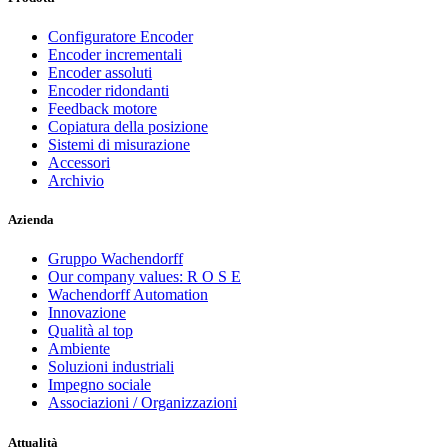
Configuratore Encoder
Encoder incrementali
Encoder assoluti
Encoder ridondanti
Feedback motore
Copiatura della posizione
Sistemi di misurazione
Accessori
Archivio
Azienda
Gruppo Wachendorff
Our company values: R O S E
Wachendorff Automation
Innovazione
Qualità al top
Ambiente
Soluzioni industriali
Impegno sociale
Associazioni / Organizzazioni
Attualità