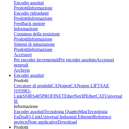
Encoder assoluti
Prodotti
Informazione
Encoder ridondanti
Prodotti
Informazione
Feedback motore
Informazione
Copiatura della posizione
Prodotti
Informazione
Sistemi di misurazione
Prodotti
Informazione
Accessori
Per encoder incrementali
Per encoder assoluto
Accessori
generali
Archivio
Encoder assoluti
Prodotti
Cercatore di prodotti
CANopen
CANopen LIFT
SAE
J1939
IO-
Link
SSI
RS485
PROFINET
EtherNet/IP
EtherCAT
Universal
IE
Informazione
Encoder assoluti
Tecnologia QuattroMag
Tecnologia
EnDra
IO-Link
Universal Industrial Ethernet
Reference
projects
Note applicative
Download
Prodotti