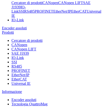
Cercatore di prodotti
CANopen
CANopen LIFT
SAE
J1939
IO-
Link
SSI
RS485
PROFINET
EtherNet/IP
EtherCAT
Universal
IE
IO-Link
Encoder assoluti
Prodotti
Cercatore di prodotti
CANopen
CANopen LIFT
SAE J1939
IO-Link
SSI
RS485
PROFINET
EtherNet/IP
EtherCAT
Universal IE
Informazione
Encoder assoluti
Tecnologia QuattroMag