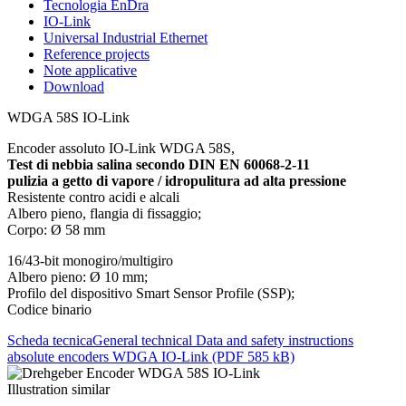
Tecnologia EnDra
IO-Link
Universal Industrial Ethernet
Reference projects
Note applicative
Download
WDGA 58S IO-Link
Encoder assoluto IO-Link WDGA 58S,
Test di nebbia salina secondo DIN EN 60068-2-11
pulizia a getto di vapore / idropulitura ad alta pressione
Resistente contro acidi e alcali
Albero pieno, flangia di fissaggio;
Corpo: Ø 58 mm
16/43-bit monogiro/multigiro
Albero pieno: Ø 10 mm;
Profilo del dispositivo Smart Sensor Profile (SSP);
Codice binario
Scheda tecnica
General technical Data and safety instructions
absolute encoders WDGA IO-Link (PDF 585 kB)
Illustration similar