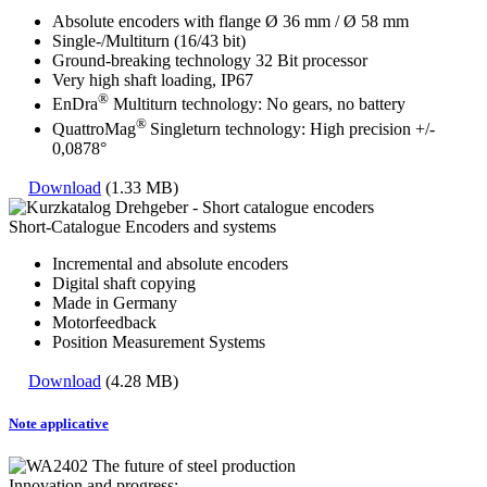
Absolute encoders with flange Ø 36 mm / Ø 58 mm
Single-/Multiturn (16/43 bit)
Ground-breaking technology 32 Bit processor
Very high shaft loading, IP67
®
EnDra
Multiturn technology: No gears, no battery
®
QuattroMag
Singleturn technology: High precision +/-
0,0878°
Download
(1.33 MB)
Short-Catalogue Encoders and systems
Incremental and absolute encoders
Digital shaft copying
Made in Germany
Motorfeedback
Position Measurement Systems
Download
(4.28 MB)
Note applicative
Innovation and progress: