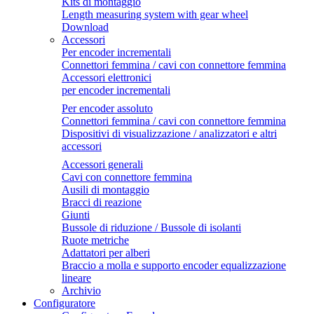
Kits di montaggio
Length measuring system with gear wheel
Download
Accessori
Per encoder incrementali
Connettori femmina / cavi con connettore femmina
Accessori elettronici
per encoder incrementali
Per encoder assoluto
Connettori femmina / cavi con connettore femmina
Dispositivi di visualizzazione / analizzatori e altri
accessori
Accessori generali
Cavi con connettore femmina
Ausili di montaggio
Bracci di reazione
Giunti
Bussole di riduzione / Bussole di isolanti
Ruote metriche
Adattatori per alberi
Braccio a molla e supporto encoder equalizzazione
lineare
Archivio
Configuratore