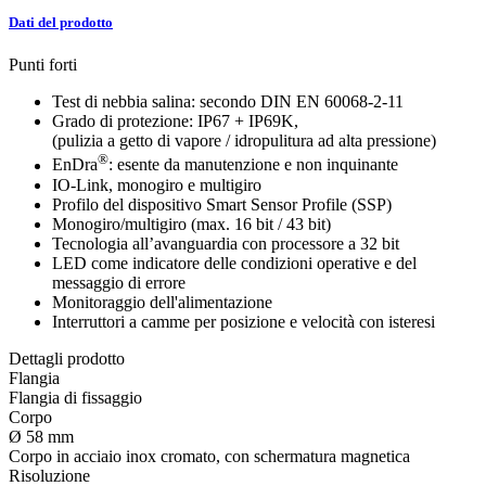
Dati del prodotto
Punti forti
Test di nebbia salina: secondo DIN EN 60068-2-11
Grado di protezione: IP67 + IP69K,
(pulizia a getto di vapore / idropulitura ad alta pressione)
®
EnDra
: esente da manutenzione e non inquinante
IO-Link, monogiro e multigiro
Profilo del dispositivo Smart Sensor Profile (SSP)
Monogiro/multigiro (max. 16 bit / 43 bit)
Tecnologia all’avanguardia con processore a 32 bit
LED come indicatore delle condizioni operative e del
messaggio di errore
Monitoraggio dell'alimentazione
Interruttori a camme per posizione e velocità con isteresi
Dettagli prodotto
Flangia
Flangia di fissaggio
Corpo
Ø 58 mm
Corpo in acciaio inox cromato, con schermatura magnetica
Risoluzione