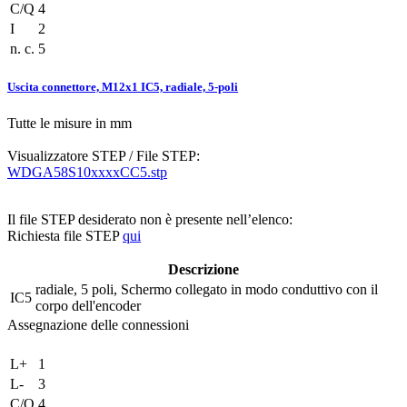
C/Q
4
I
2
n. c.
5
Uscita connettore, M12x1 IC5, radiale, 5-poli
Tutte le misure in mm
Visualizzatore STEP / File STEP:
WDGA58S10xxxxCC5.stp
Il file STEP desiderato non è presente nell’elenco:
Richiesta file STEP
qui
Descrizione
radiale, 5 poli, Schermo collegato in modo conduttivo con il
IC5
corpo dell'encoder
Assegnazione delle connessioni
L+
1
L-
3
C/Q
4