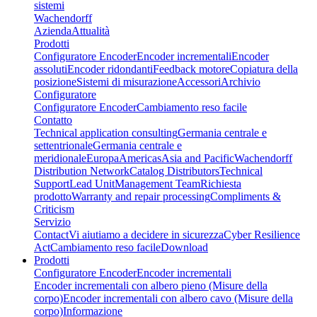
sistemi
Wachendorff
Azienda
Attualità
Prodotti
Configuratore Encoder
Encoder incrementali
Encoder
assoluti
Encoder ridondanti
Feedback motore
Copiatura della
posizione
Sistemi di misurazione
Accessori
Archivio
Configuratore
Configuratore Encoder
Cambiamento reso facile
Contatto
Technical application consulting
Germania centrale e
settentrionale
Germania centrale e
meridionale
Europa
Americas
Asia and Pacific
Wachendorff
Distribution Network
Catalog Distributors
Technical
Support
Lead Unit
Management Team
Richiesta
prodotto
Warranty and repair processing
Compliments &
Criticism
Servizio
Contact
Vi aiutiamo a decidere in sicurezza
Cyber Resilience
Act
Cambiamento reso facile
Download
Prodotti
Configuratore Encoder
Encoder incrementali
Encoder incrementali con albero pieno (Misure della
corpo)
Encoder incrementali con albero cavo (Misure della
corpo)
Informazione