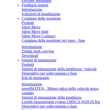
Encoder ridondanti
Feedback motore
Informazione
Soluzioni di installazione
Copiatura della posizione
Prodotti
Silent Move
Silent Move light
Silent Move Compact
Copiatura della posizione nel vano - fune
Informazione
Digital shaft copying
Download
Sistemi di misurazione
Prodotti
Sistemi di misurazione della lunghezza / velocità
Dispositivo per sollevamento a fune
Kits di montaggio
Informazione
speedMATE® - Misura ottica della velocità senza
contatto
Sistemi di misurazione della lunghezza
Length measurement system LMSCA-WDGN Kit
Dispositivo per sollevamento a fune