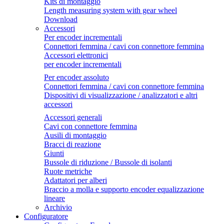
Kits di montaggio
Length measuring system with gear wheel
Download
Accessori
Per encoder incrementali
Connettori femmina / cavi con connettore femmina
Accessori elettronici
per encoder incrementali
Per encoder assoluto
Connettori femmina / cavi con connettore femmina
Dispositivi di visualizzazione / analizzatori e altri
accessori
Accessori generali
Cavi con connettore femmina
Ausili di montaggio
Bracci di reazione
Giunti
Bussole di riduzione / Bussole di isolanti
Ruote metriche
Adattatori per alberi
Braccio a molla e supporto encoder equalizzazione
lineare
Archivio
Configuratore