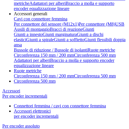
metriche
Adattatori per alberi
Braccio a molla e supporto
encoder equalizzazione lineare
Accessori generali
Cavi con connettore femmina
Per connettore del sensore (M12x1)
Per connettore (M8)
USB
Ausili di montaggio
Bracci di reazione
Giunti
Giunti a innesto
Giunti marginatura
Giunti a dischi
elastici
Giunti a spirale
Giunti a soffietto
Giunti flessibili doppia
ansa
Bussole di riduzione / Bussole di isolanti
Ruote metriche
Circonferenza 150 mm / 200 mm
Circonferenza 500 mm
Adattatori per alberi
Braccio a molla e supporto encoder
equalizzazione lineare
Ruote metriche
Circonferenza 150 mm / 200 mm
Circonferenza 500 mm
Circonferenza 500 mm
Accessori
Per encoder incrementali
Connettori femmina / cavi con connettore femmina
Accessori elettronici
per encoder incrementali
Per encoder assoluto