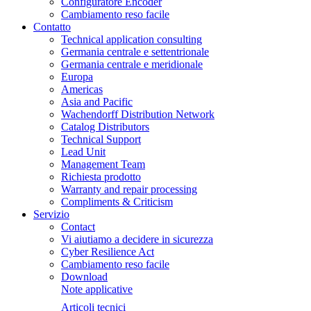
Configuratore Encoder
Cambiamento reso facile
Contatto
Technical application consulting
Germania centrale e settentrionale
Germania centrale e meridionale
Europa
Americas
Asia and Pacific
Wachendorff Distribution Network
Catalog Distributors
Technical Support
Lead Unit
Management Team
Richiesta prodotto
Warranty and repair processing
Compliments & Criticism
Servizio
Contact
Vi aiutiamo a decidere in sicurezza
Cyber Resilience Act
Cambiamento reso facile
Download
Note applicative
Articoli tecnici