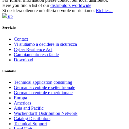
For further information please contact our local distributor.
Here you find a list of our
distributors worldwide
Si desidera ottenere un'offerta o vuole un richiamo.
Richiesta
up
Servizio
Contact
Vi aiutiamo a decidere in sicurezza
Cyber Resilience Act
Cambiamento reso facile
Download
Contatto
Technical application consulting
Germania centrale e settentrionale
Germania centrale e meridionale
Europa
Americas
Asia and Pacific
Wachendorff Distribution Network
Catalog Distributors
Technical Support
Lead Unit