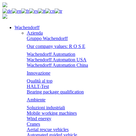
Wachendorff
Azienda
Gruppo Wachendorff
Our company values: R O S E
Wachendorff Automation
Wachendorff Automation USA
Wachendorff Automation China
Innovazione
Qualità al top
HALT-Test
Bearing package qualification
Ambiente
Soluzioni industriali
Mobile working machines
Wind energy
Cranes
Aerial rescue vehicles
Automated guided vehicle