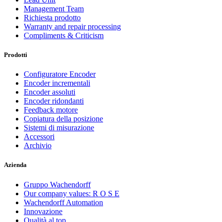
Management Team
Richiesta prodotto
Warranty and repair processing
Compliments & Criticism
Prodotti
Configuratore Encoder
Encoder incrementali
Encoder assoluti
Encoder ridondanti
Feedback motore
Copiatura della posizione
Sistemi di misurazione
Accessori
Archivio
Azienda
Gruppo Wachendorff
Our company values: R O S E
Wachendorff Automation
Innovazione
Qualità al top