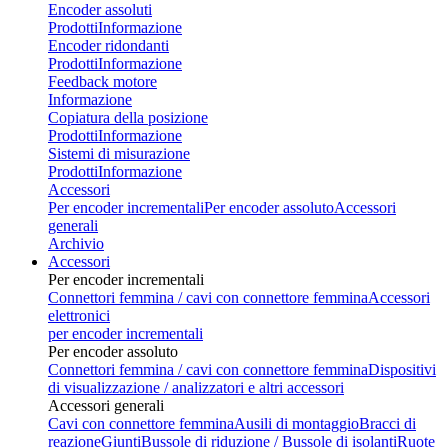
Encoder assoluti
Prodotti
Informazione
Encoder ridondanti
Prodotti
Informazione
Feedback motore
Informazione
Copiatura della posizione
Prodotti
Informazione
Sistemi di misurazione
Prodotti
Informazione
Accessori
Per encoder incrementali
Per encoder assoluto
Accessori
generali
Archivio
Accessori
Per encoder incrementali
Connettori femmina / cavi con connettore femmina
Accessori
elettronici
per encoder incrementali
Per encoder assoluto
Connettori femmina / cavi con connettore femmina
Dispositivi
di visualizzazione / analizzatori e altri accessori
Accessori generali
Cavi con connettore femmina
Ausili di montaggio
Bracci di
reazione
Giunti
Bussole di riduzione / Bussole di isolanti
Ruote