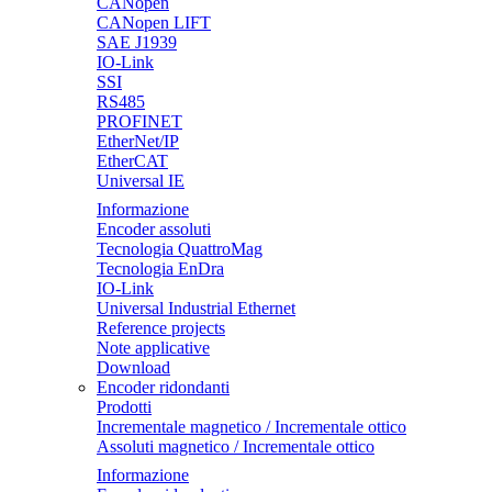
CANopen
CANopen LIFT
SAE J1939
IO-Link
SSI
RS485
PROFINET
EtherNet/IP
EtherCAT
Universal IE
Informazione
Encoder assoluti
Tecnologia QuattroMag
Tecnologia EnDra
IO-Link
Universal Industrial Ethernet
Reference projects
Note applicative
Download
Encoder ridondanti
Prodotti
Incrementale magnetico / Incrementale ottico
Assoluti magnetico / Incrementale ottico
Informazione