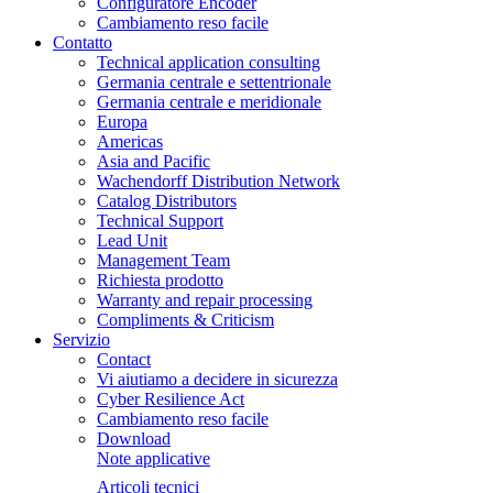
Configuratore Encoder
Cambiamento reso facile
Contatto
Technical application consulting
Germania centrale e settentrionale
Germania centrale e meridionale
Europa
Americas
Asia and Pacific
Wachendorff Distribution Network
Catalog Distributors
Technical Support
Lead Unit
Management Team
Richiesta prodotto
Warranty and repair processing
Compliments & Criticism
Servizio
Contact
Vi aiutiamo a decidere in sicurezza
Cyber Resilience Act
Cambiamento reso facile
Download
Note applicative
Articoli tecnici