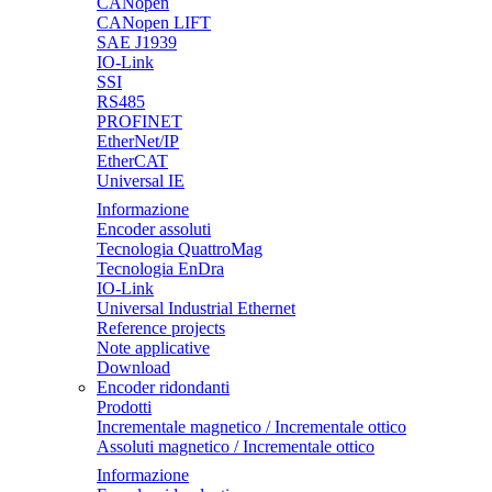
CANopen
CANopen LIFT
SAE J1939
IO-Link
SSI
RS485
PROFINET
EtherNet/IP
EtherCAT
Universal IE
Informazione
Encoder assoluti
Tecnologia QuattroMag
Tecnologia EnDra
IO-Link
Universal Industrial Ethernet
Reference projects
Note applicative
Download
Encoder ridondanti
Prodotti
Incrementale magnetico / Incrementale ottico
Assoluti magnetico / Incrementale ottico
Informazione