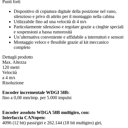
Punti forti
Dispositivo di copiatura digitale della posizione nel vano,
silenzioso e privo di attrito per il montaggio nella cabina
Utilizzabile fino ad una velocità di 4 m/s
Particolarmente silenzioso e regolare grazie a cinghie speciali
e sospensioni a bassa rumorosità
Un’alternativa conveniente e affidabile a interruttori e sensori
Montaggio veloce e flessibile grazie al kit meccanico
completo
Dettagli prodotto
Max. Altezza
120 metri
Velocità
a 4 m/s
Risoluzione
Encoder incrementale WDGI 58B:
fino a 0,08 mm/imp. per 5.000 impulsi
Encoder assoluto WDGA 58B multigiro, con:
Interfaccia CANopen:
4096 (12 bit) passi/giri e 262.144 (18 bit multigiro) giri,