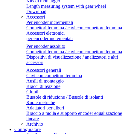
Kits di montaggio
Length measuring system with gear wheel
Download
Accessori
Per encoder incrementali
Connettori femmina / cavi con connettore femmina
Accessori elettronici
per encoder incrementali
Per encoder assoluto
Connettori femmina / cavi con connettore femmina
Dispositivi di visualizzazione / analizzatori e altri
accessori
Accessori generali
Cavi con connettore femmina
Ausili di montaggio
Bracci di reazione
Giunti
Bussole di riduzione / Bussole di isolanti
Ruote metriche
Adattatori per alberi
Braccio a molla e supporto encoder equalizzazione
lineare
Archivio
Configuratore