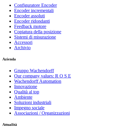
Configuratore Encoder
Encoder incrementali
Encoder assoluti
Encoder ridondanti
Feedback motore
Copiatura della posizione
Sistemi di misurazione
Accessori
Archivio
Azienda
Gruppo Wachendorff
Our company values: R O S E
Wachendorff Automation
Innovazione
Qualità al top
Ambiente
Soluzioni industriali
Impegno sociale
Associazioni / Organizzazioni
Attualità