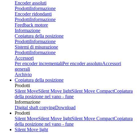
Encoder assoluti
Prodotti
Informazione
Encoder ridondanti
Prodotti
Informazione
Feedback motore
Informazione
Copiatura della posizione
Prodotti
Informazione
Sistemi di misurazione
Prodotti
Informazione
Accessori
Per encoder incrementali
Per encoder assoluto
Accessori
generali
Archivio
Copiatura della posizione
Prodotti
Silent Move
Silent Move light
Silent Move Compact
Copiatura
della posizione nel vano - fune
Informazione
Digital shaft copying
Download
Prodotti
Silent Move
Silent Move light
Silent Move Compact
Copiatura
della posizione nel vano - fune
Silent Move light