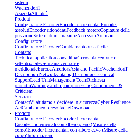
sistemi
Wachendorff
Azienda
Attualità
Prodotti
Configuratore Encoder
Encoder incrementali
Encoder
assoluti
Encoder ridondanti
Feedback motore
Copiatura della
posizione
Sistemi di misurazione
Accessori
Archivio
Configuratore
Configuratore Encoder
Cambiamento reso facile
Contatto
Technical application consulting
Germania centrale e
settentrionale
Germania centrale e
meridionale
Europa
Americas
Asia and Pacific
Wachendorff
Distribution Network
Catalog Distributors
Technical
Support
Lead Unit
Management Team
Richiesta
prodotto
Warranty and repair processing
Compliments &
Criticism
Servizio
Contact
Vi aiutiamo a decidere in sicurezza
Cyber Resilience
Act
Cambiamento reso facile
Download
Prodotti
Configuratore Encoder
Encoder incrementali
Encoder incrementali con albero pieno (Misure della
corpo)
Encoder incrementali con albero cavo (Misure della
corpo)
Informazione