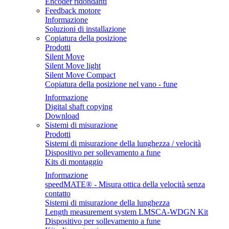
Encoder ridondanti
Feedback motore
Informazione
Soluzioni di installazione
Copiatura della posizione
Prodotti
Silent Move
Silent Move light
Silent Move Compact
Copiatura della posizione nel vano - fune
Informazione
Digital shaft copying
Download
Sistemi di misurazione
Prodotti
Sistemi di misurazione della lunghezza / velocità
Dispositivo per sollevamento a fune
Kits di montaggio
Informazione
speedMATE® - Misura ottica della velocità senza
contatto
Sistemi di misurazione della lunghezza
Length measurement system LMSCA-WDGN Kit
Dispositivo per sollevamento a fune