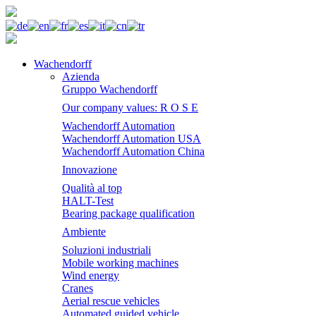
Wachendorff
Azienda
Gruppo Wachendorff
Our company values: R O S E
Wachendorff Automation
Wachendorff Automation USA
Wachendorff Automation China
Innovazione
Qualità al top
HALT-Test
Bearing package qualification
Ambiente
Soluzioni industriali
Mobile working machines
Wind energy
Cranes
Aerial rescue vehicles
Automated guided vehicle