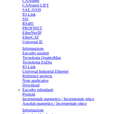
CANopen
CANopen LIFT
SAE J1939
IO-Link
SSI
RS485
PROFINET
EtherNet/IP
EtherCAT
Universal IE
Informazione
Encoder assoluti
Tecnologia QuattroMag
Tecnologia EnDra
IO-Link
Universal Industrial Ethernet
Reference projects
Note applicative
Download
Encoder ridondanti
Prodotti
Incrementale magnetico / Incrementale ottico
Assoluti magnetico / Incrementale ottico
Informazione