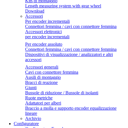
Kits di montaggio
Length measuring system with gear wheel
Download
Accessori
Per encoder incrementali
Connettori femmina / cavi con connettore femmina
Accessori elettronici
per encoder incrementali
Per encoder assoluto
Connettori femmina / cavi con connettore femmina
Dispositivi di visualizzazione / analizzatori e altri
accessori
Accessori generali
Cavi con connettore femmina
Ausili di montaggio
Bracci di reazione
Giunti
Bussole di riduzione / Bussole di isolanti
Ruote metriche
Adattatori per alberi
Braccio a molla e supporto encoder equalizzazione
lineare
Archivio
Configuratore