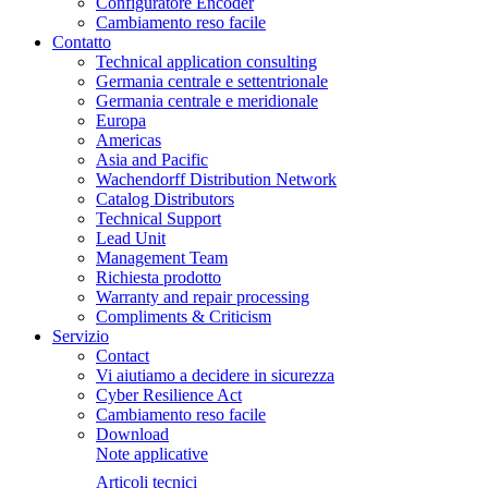
Configuratore Encoder
Cambiamento reso facile
Contatto
Technical application consulting
Germania centrale e settentrionale
Germania centrale e meridionale
Europa
Americas
Asia and Pacific
Wachendorff Distribution Network
Catalog Distributors
Technical Support
Lead Unit
Management Team
Richiesta prodotto
Warranty and repair processing
Compliments & Criticism
Servizio
Contact
Vi aiutiamo a decidere in sicurezza
Cyber Resilience Act
Cambiamento reso facile
Download
Note applicative
Articoli tecnici