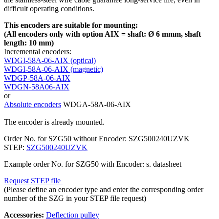
difficult operating conditions.
This encoders are suitable for mounting:
(All encoders only with option AIX = shaft: Ø 6 mmm, shaft
length: 10 mm)
Incremental encoders:
WDGI-58A-06-AIX (optical)
WDGI-58A-06-AIX (magnetic)
WDGP-58A-06-AIX
WDGN-58A06-AIX
or
Absolute encoders
WDGA-58A-06-AIX
The encoder is already mounted.
Order No. for SZG50 without Encoder: SZG500240UZVK
STEP:
SZG500240UZVK
Example order No. for SZG50 with Encoder: s. datasheet
Request STEP file
(Please define an encoder type and enter the corresponding order
number of the SZG in your STEP file request)
Accessories:
Deflection pulley