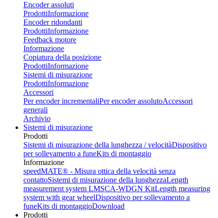
Encoder assoluti
Prodotti
Informazione
Encoder ridondanti
Prodotti
Informazione
Feedback motore
Informazione
Copiatura della posizione
Prodotti
Informazione
Sistemi di misurazione
Prodotti
Informazione
Accessori
Per encoder incrementali
Per encoder assoluto
Accessori
generali
Archivio
Sistemi di misurazione
Prodotti
Sistemi di misurazione della lunghezza / velocità
Dispositivo
per sollevamento a fune
Kits di montaggio
Informazione
speedMATE® - Misura ottica della velocità senza
contatto
Sistemi di misurazione della lunghezza
Length
measurement system LMSCA-WDGN Kit
Length measuring
system with gear wheel
Dispositivo per sollevamento a
fune
Kits di montaggio
Download
Prodotti