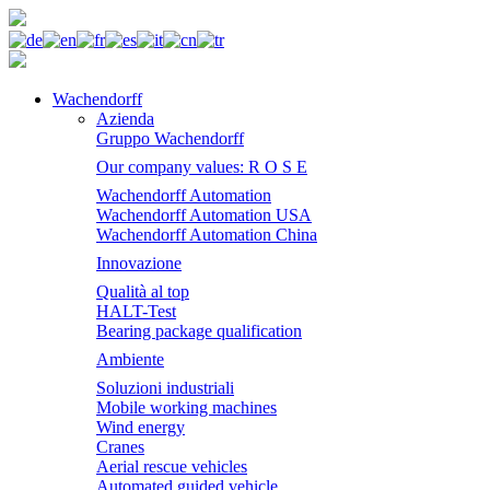
Wachendorff
Azienda
Gruppo Wachendorff
Our company values: R O S E
Wachendorff Automation
Wachendorff Automation USA
Wachendorff Automation China
Innovazione
Qualità al top
HALT-Test
Bearing package qualification
Ambiente
Soluzioni industriali
Mobile working machines
Wind energy
Cranes
Aerial rescue vehicles
Automated guided vehicle