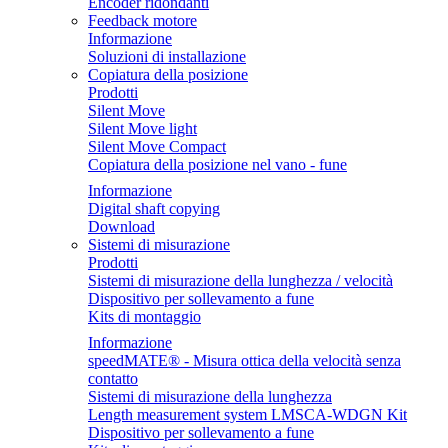
Encoder ridondanti
Feedback motore
Informazione
Soluzioni di installazione
Copiatura della posizione
Prodotti
Silent Move
Silent Move light
Silent Move Compact
Copiatura della posizione nel vano - fune
Informazione
Digital shaft copying
Download
Sistemi di misurazione
Prodotti
Sistemi di misurazione della lunghezza / velocità
Dispositivo per sollevamento a fune
Kits di montaggio
Informazione
speedMATE® - Misura ottica della velocità senza
contatto
Sistemi di misurazione della lunghezza
Length measurement system LMSCA-WDGN Kit
Dispositivo per sollevamento a fune