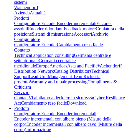
sistemi
Wachendorff
Azienda
Attualità
Prodotti
Configuratore Encoder
Encoder incrementali
Encoder
assoluti
Encoder ridondanti
Feedback motore
Copiatura della
posizione
Sistemi di misurazione
Accessori
Archivio
Configuratore
Configuratore Encoder
Cambiamento reso facile
Contatto
Technical application consulting
Germania centrale e
settentrionale
Germania centrale e
meridionale
Europa
Americas
Asia and Pacific
Wachendorff
Distribution Network
Catalog Distributors
Technical
Support
Lead Unit
Management Team
Richiesta
prodotto
Warranty and repair processing
Compliments &
Criticism
Servizio
Contact
Vi aiutiamo a decidere in sicurezza
Cyber Resilience
Act
Cambiamento reso facile
Download
Prodotti
Configuratore Encoder
Encoder incrementali
Encoder incrementali con albero pieno (Misure della
corpo)
Encoder incrementali con albero cavo (Misure della
corpo)
Informazione