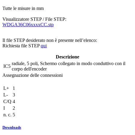
Tutte le misure in mm
Visualizzatore STEP / File STEP:
WDGA36C06xxxxCC.stp
Il file STEP desiderato non è presente nell’elenco:
Richiesta file STEP
qui
Descrizione
radiale, 5 poli, Schermo collegato in modo conduttivo con il
IC5
corpo dell'encoder
Assegnazione delle connessioni
L+
1
L-
3
C/Q
4
I
2
n. c.
5
Downloads