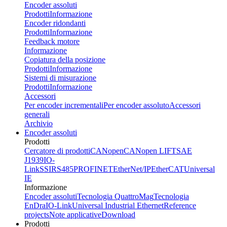
Encoder assoluti
Prodotti
Informazione
Encoder ridondanti
Prodotti
Informazione
Feedback motore
Informazione
Copiatura della posizione
Prodotti
Informazione
Sistemi di misurazione
Prodotti
Informazione
Accessori
Per encoder incrementali
Per encoder assoluto
Accessori
generali
Archivio
Encoder assoluti
Prodotti
Cercatore di prodotti
CANopen
CANopen LIFT
SAE
J1939
IO-
Link
SSI
RS485
PROFINET
EtherNet/IP
EtherCAT
Universal
IE
Informazione
Encoder assoluti
Tecnologia QuattroMag
Tecnologia
EnDra
IO-Link
Universal Industrial Ethernet
Reference
projects
Note applicative
Download
Prodotti