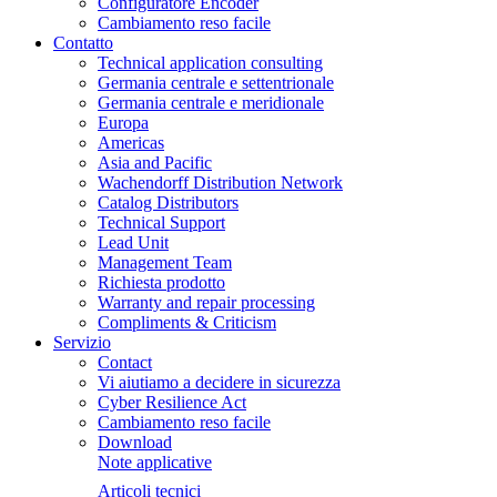
Configuratore Encoder
Cambiamento reso facile
Contatto
Technical application consulting
Germania centrale e settentrionale
Germania centrale e meridionale
Europa
Americas
Asia and Pacific
Wachendorff Distribution Network
Catalog Distributors
Technical Support
Lead Unit
Management Team
Richiesta prodotto
Warranty and repair processing
Compliments & Criticism
Servizio
Contact
Vi aiutiamo a decidere in sicurezza
Cyber Resilience Act
Cambiamento reso facile
Download
Note applicative
Articoli tecnici