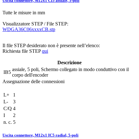
Uscita connettore, M12x1 CI5 assiale, 5-poli
Tutte le misure in mm
Visualizzatore STEP / File STEP:
WDGA36C06xxxxCB.stp
Il file STEP desiderato non è presente nell’elenco:
Richiesta file STEP
qui
Descrizione
assiale, 5 poli, Schermo collegato in modo conduttivo con il
IB5
corpo dell'encoder
Assegnazione delle connessioni
L+
1
L-
3
C/Q
4
I
2
n. c.
5
Uscita connettore, M12x1 IC5 radial, 5-poli