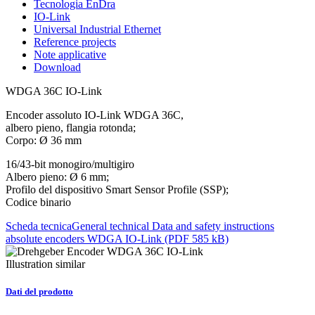
Tecnologia EnDra
IO-Link
Universal Industrial Ethernet
Reference projects
Note applicative
Download
WDGA 36C IO-Link
Encoder assoluto IO-Link WDGA 36C,
albero pieno, flangia rotonda;
Corpo: Ø 36 mm
16/43-bit monogiro/multigiro
Albero pieno: Ø 6 mm;
Profilo del dispositivo Smart Sensor Profile (SSP);
Codice binario
Scheda tecnica
General technical Data and safety instructions
absolute encoders WDGA IO-Link (PDF 585 kB)
Illustration similar
Dati del prodotto