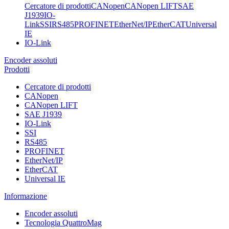
Cercatore di prodotti
CANopen
CANopen LIFT
SAE
J1939
IO-
Link
SSI
RS485
PROFINET
EtherNet/IP
EtherCAT
Universal
IE
IO-Link
Encoder assoluti
Prodotti
Cercatore di prodotti
CANopen
CANopen LIFT
SAE J1939
IO-Link
SSI
RS485
PROFINET
EtherNet/IP
EtherCAT
Universal IE
Informazione
Encoder assoluti
Tecnologia QuattroMag