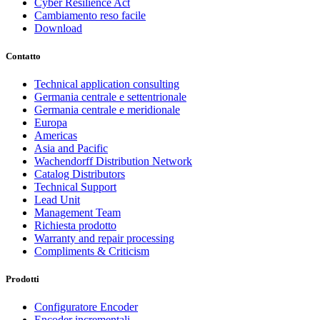
Cyber Resilience Act
Cambiamento reso facile
Download
Contatto
Technical application consulting
Germania centrale e settentrionale
Germania centrale e meridionale
Europa
Americas
Asia and Pacific
Wachendorff Distribution Network
Catalog Distributors
Technical Support
Lead Unit
Management Team
Richiesta prodotto
Warranty and repair processing
Compliments & Criticism
Prodotti
Configuratore Encoder
Encoder incrementali