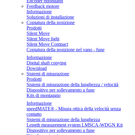
Encoder ridondanti
Feedback motore
Informazione
Soluzioni di installazione
Copiatura della posizione
Prodotti
Silent Move
Silent Move light
Silent Move Compact
Copiatura della posizione nel vano - fune
Informazione
Digital shaft copying
Download
Sistemi di misurazione
Prodotti
Sistemi di misurazione della lunghezza / velocità
Dispositivo per sollevamento a fune
Kits di montaggio
Informazione
speedMATE® - Misura ottica della velocità senza
contatto
Sistemi di misurazione della lunghezza
Length measurement system LMSCA-WDGN Kit
Dispositivo per sollevamento a fune