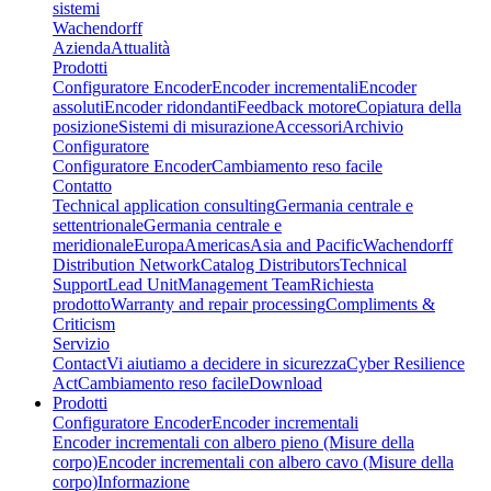
sistemi
Wachendorff
Azienda
Attualità
Prodotti
Configuratore Encoder
Encoder incrementali
Encoder
assoluti
Encoder ridondanti
Feedback motore
Copiatura della
posizione
Sistemi di misurazione
Accessori
Archivio
Configuratore
Configuratore Encoder
Cambiamento reso facile
Contatto
Technical application consulting
Germania centrale e
settentrionale
Germania centrale e
meridionale
Europa
Americas
Asia and Pacific
Wachendorff
Distribution Network
Catalog Distributors
Technical
Support
Lead Unit
Management Team
Richiesta
prodotto
Warranty and repair processing
Compliments &
Criticism
Servizio
Contact
Vi aiutiamo a decidere in sicurezza
Cyber Resilience
Act
Cambiamento reso facile
Download
Prodotti
Configuratore Encoder
Encoder incrementali
Encoder incrementali con albero pieno (Misure della
corpo)
Encoder incrementali con albero cavo (Misure della
corpo)
Informazione