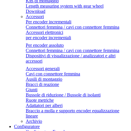
Kits di montaggio
Length measuring system with gear wheel
Download
Accessori
Per encoder incrementali
Connettori femmina / cavi con connettore femmina
Accessori elettronici
per encoder incrementali
Per encoder assoluto
Connettori femmina / cavi con connettore femmina
Dispositivi di visualizzazione / analizzatori e altri
accessori
Accessori generali
Cavi con connettore femmina
Ausili di montaggio
Bracci di reazione
Giunti
Bussole di riduzione / Bussole di isolanti
Ruote metriche
Adattatori per alberi
Braccio a molla e supporto encoder equalizzazione
lineare
Archivio
Configuratore