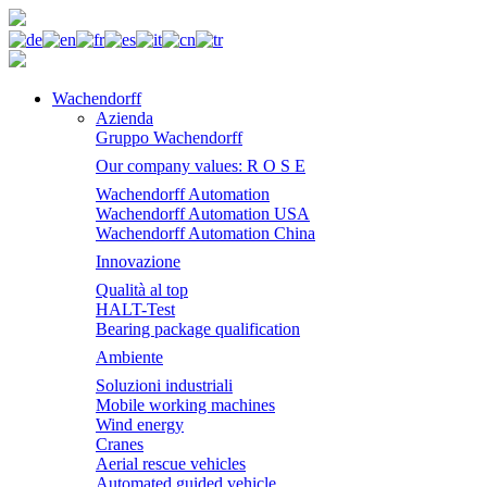
Wachendorff
Azienda
Gruppo Wachendorff
Our company values: R O S E
Wachendorff Automation
Wachendorff Automation USA
Wachendorff Automation China
Innovazione
Qualità al top
HALT-Test
Bearing package qualification
Ambiente
Soluzioni industriali
Mobile working machines
Wind energy
Cranes
Aerial rescue vehicles
Automated guided vehicle