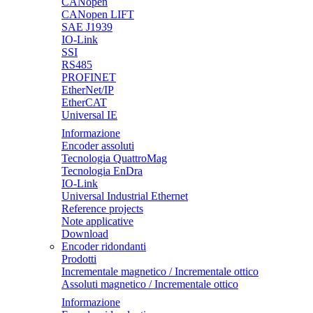
CANopen
CANopen LIFT
SAE J1939
IO-Link
SSI
RS485
PROFINET
EtherNet/IP
EtherCAT
Universal IE
Informazione
Encoder assoluti
Tecnologia QuattroMag
Tecnologia EnDra
IO-Link
Universal Industrial Ethernet
Reference projects
Note applicative
Download
Encoder ridondanti
Prodotti
Incrementale magnetico / Incrementale ottico
Assoluti magnetico / Incrementale ottico
Informazione