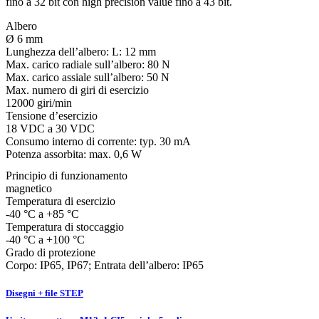
fino a 32 bit con high precision value fino a 43 bit.
Albero
Ø 6 mm
Lunghezza dell’albero:
L: 12 mm
Max. carico radiale sull’albero:
80 N
Max. carico assiale sull’albero:
50 N
Max. numero di giri di esercizio
12000 giri/min
Tensione d’esercizio
18 VDC a 30 VDC
Consumo interno di corrente: typ. 30 mA
Potenza assorbita: max. 0,6 W
Principio di funzionamento
magnetico
Temperatura di esercizio
-40 °C a +85 °C
Temperatura di stoccaggio
-40 °C a +100 °C
Grado di protezione
Corpo: IP65, IP67; Entrata dell’albero: IP65
Disegni + file STEP