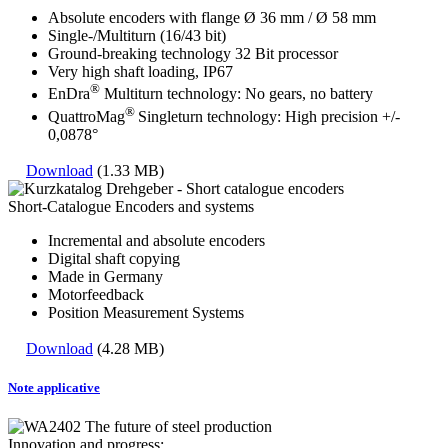
Absolute encoders with flange Ø 36 mm / Ø 58 mm
Single-/Multiturn (16/43 bit)
Ground-breaking technology 32 Bit processor
Very high shaft loading, IP67
®
EnDra
Multiturn technology: No gears, no battery
®
QuattroMag
Singleturn technology: High precision +/-
0,0878°
Download
(1.33 MB)
Short-Catalogue Encoders and systems
Incremental and absolute encoders
Digital shaft copying
Made in Germany
Motorfeedback
Position Measurement Systems
Download
(4.28 MB)
Note applicative
Innovation and progress: